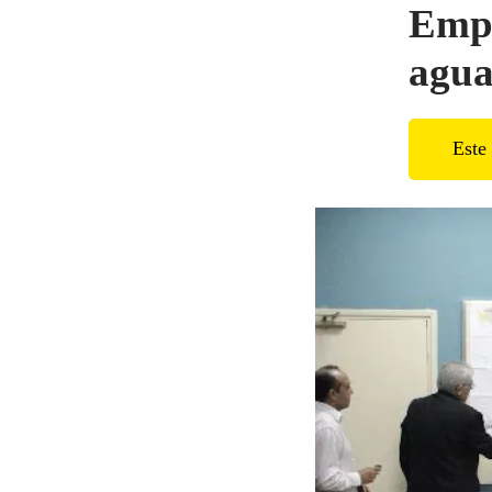
Empr
agua
Este 