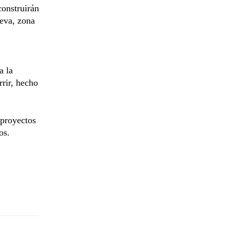
construirán
eva, zona
a la
rrir, hecho
 proyectos
os.