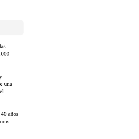
das
6.000
y
te una
el
e 40 años
tamos