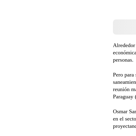
Alrededor 
económicas
personas.
Pero para 
saneamien
reunión ma
Paraguay (
Osmar Saru
en el sect
proyectand