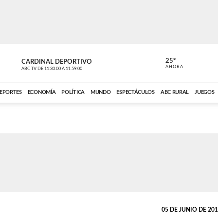
25º
CARDINAL DEPORTIVO
CARDINAL 
AHORA
ABC TV
DE
11:30:00
A
11:59:00
ABC CARDINAL 
EPORTES
ECONOMÍA
POLÍTICA
MUNDO
ESPECTÁCULOS
ABC RURAL
JUEGOS
05 DE JUNIO DE 2014