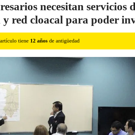
esarios necesitan servicios 
 y red cloacal para poder inv
artículo tiene
12
año
s
de antigüedad