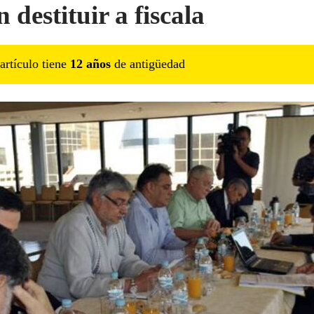
 destituir a fiscala
artículo tiene
12
año
s
de antigüedad