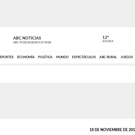
12º
ABC NOTICIAS
CONTACTO
AHORA
ABC TV
DE
06:00:00
A
07:59:00
ABC CARDINAL 
EPORTES
ECONOMÍA
POLÍTICA
MUNDO
ESPECTÁCULOS
ABC RURAL
JUEGOS
18 DE NOVIEMBRE DE 2013