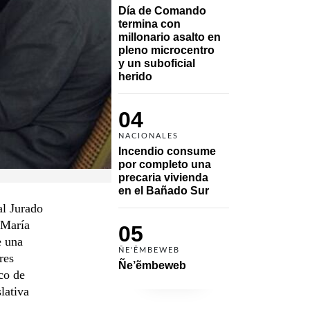
Día de Comando 
termina con 
millonario asalto en 
pleno microcentro 
y un suboficial 
herido
04
NACIONALES
Incendio consume 
por completo una 
precaria vivienda 
en el Bañado Sur
al Jurado
 María
05
e una
ÑE'ẼMBEWEB
res
Ñe’ẽmbeweb
sco de
lativa