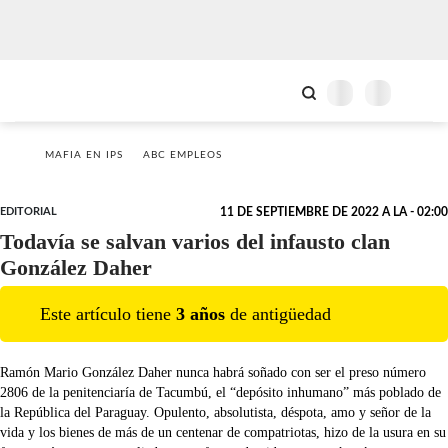
MAFIA EN IPS
ABC EMPLEOS
EDITORIAL
11 DE SEPTIEMBRE DE 2022 A LA - 02:00
Todavía se salvan varios del infausto clan
González Daher
Este artículo tiene
3
año
s
de antigüedad
Ramón Mario González Daher nunca habrá soñado con ser el preso número
2806 de la penitenciaría de Tacumbú, el “depósito inhumano” más poblado de
la República del Paraguay. Opulento, absolutista, déspota, amo y señor de la
vida y los bienes de más de un centenar de compatriotas, hizo de la usura en su