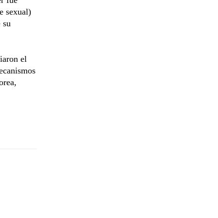
e sexual)
 su
iaron el
mecanismos
orea,