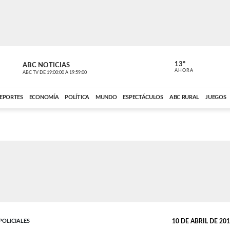
13º
ABC NOTICIAS
CARDINAL 
AHORA
ABC TV
DE
19:00:00
A
19:59:00
ABC CARDINAL 
EPORTES
ECONOMÍA
POLÍTICA
MUNDO
ESPECTÁCULOS
ABC RURAL
JUEGOS
POLICIALES
10 DE ABRIL DE 2018