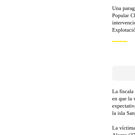
Una paragu
Popular Ch
intervenci
Explotació
La fiscala
en que la 
expectativ
la isla Sa
La víctima
Alegre (37