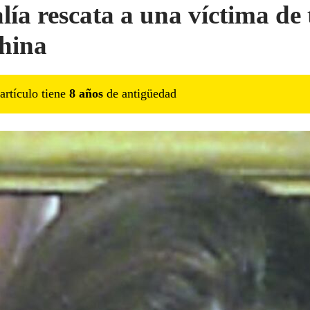
alía rescata a una víctima de 
hina
artículo tiene
8
año
s
de antigüedad