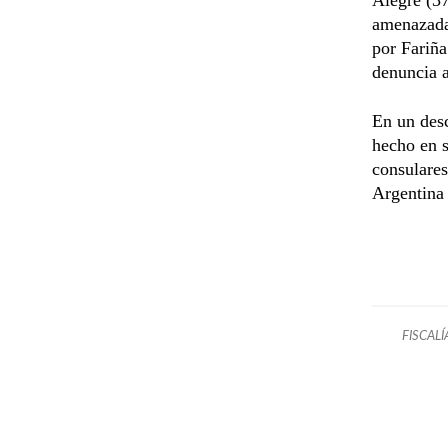
amenazada
por Fariña
denuncia 
En un desc
hecho en s
consulares
Argentina 
FISCALÍ