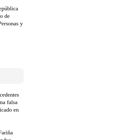
epública
lo de
Personas y
ecedentes
na falsa
bicado en
Fariña
r fue