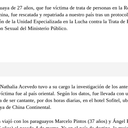
aya de 27 años, que fue víctima de trata de personas en la R
ina, fue rescatada y repatriada a nuestro país tras un protoco
ón de la Unidad Especializada en la Lucha contra la Trata de 
n Sexual del Ministerio Público.
 Nathalia Acevedo tuvo a su cargo la investigación de los ant
víctima fue al país oriental. Según los datos, fue llevada con u
a de ser cantante, por dos horas diarias, en el hotel Sofitel, u
nya de China Continental.
 viajó con los paraguayos Marcelo Pintos (37 años) y Ángel 
 años) el pasado 4 de marzo. Ya en el país de destino, la muje