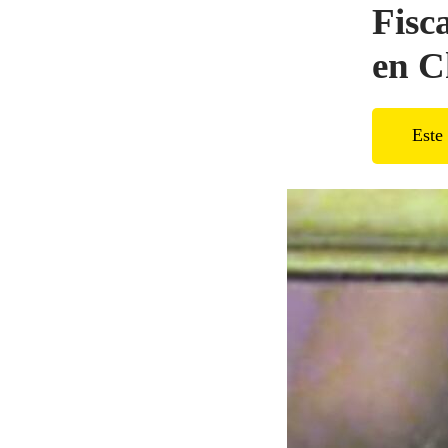
Fisc
en C
Este 