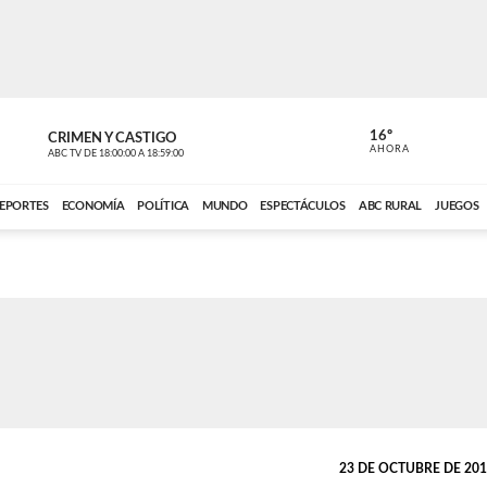
16º
CRIMEN Y CASTIGO
NOTICIERO
AHORA
ABC TV
DE
18:00:00
A
18:59:00
ABC CARDINAL 
EPORTES
ECONOMÍA
POLÍTICA
MUNDO
ESPECTÁCULOS
ABC RURAL
JUEGOS
23 DE OCTUBRE DE 2010