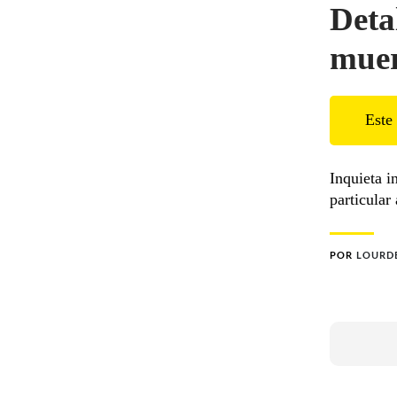
Deta
muer
Este 
Inquieta i
particular
POR
LOURDE