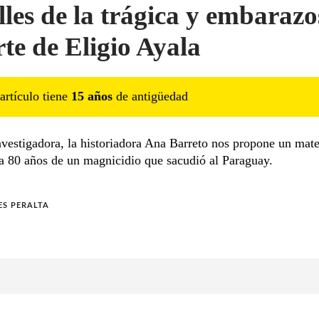
lles de la trágica y embarazo
te de Eligio Ayala
artículo tiene
15
año
s
de antigüedad
nvestigadora, la historiadora Ana Barreto nos propone un mate
 a 80 años de un magnicidio que sacudió al Paraguay.
S PERALTA