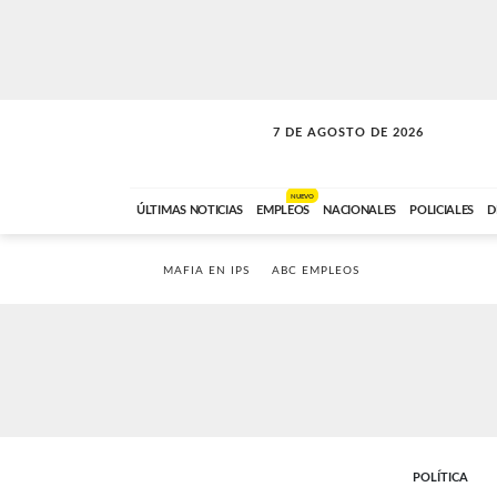
7 DE AGOSTO DE 2026
SOLO MÚSICA
ABC FM
18:00 A 23:59
NUEVO
ÚLTIMAS NOTICIAS
EMPLEOS
NACIONALES
POLICIALES
D
MAFIA EN IPS
ABC EMPLEOS
POLÍTICA