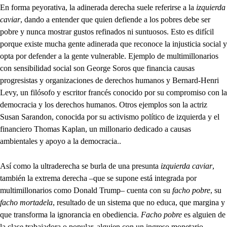
En forma peyorativa, la adinerada derecha suele referirse a la
izquierda
caviar
, dando a entender que quien defiende a los pobres debe ser
pobre y nunca mostrar gustos refinados ni suntuosos. Esto es difícil
porque existe mucha gente adinerada que reconoce la injusticia social y
opta por defender a la gente vulnerable. Ejemplo de multimillonarios
con sensibilidad social son George Soros que financia causas
progresistas y organizaciones de derechos humanos y Bernard-Henri
Levy, un filósofo y escritor francés conocido por su compromiso con la
democracia y los derechos humanos. Otros ejemplos son la actriz
Susan Sarandon, conocida por su activismo político de izquierda y el
financiero Thomas Kaplan, un millonario dedicado a causas
ambientales y apoyo a la democracia..
Así como la ultraderecha se burla de una presunta
izquierda caviar
,
también la extrema derecha –que se supone está integrada por
multimillonarios como Donald Trump– cuenta con su
facho pobre
, su
facho mortadela
, resultado de un sistema que no educa, que margina y
que transforma la ignorancia en obediencia.
Facho pobre
es alguien de
la clase trabajadora o popular, alguien con un ingreso monetario