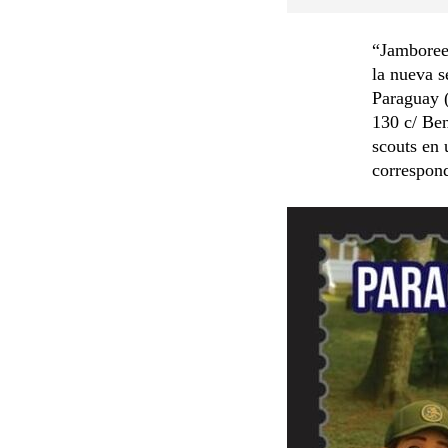
“Jamboree
la nueva s
Paraguay (
130 c/ Ben
scouts en 
correspond