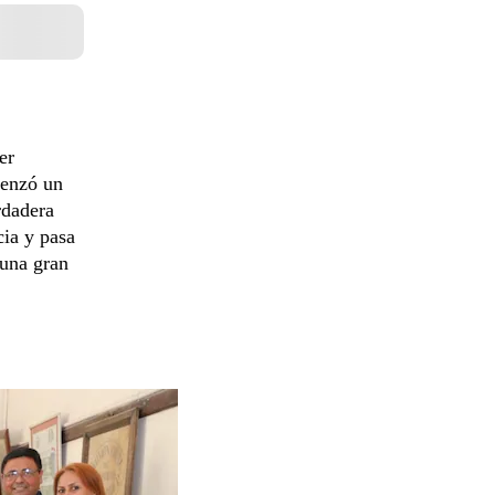
er
menzó un
rdadera
cia y pasa
una gran