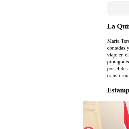
La Quí
María Tere
contadas y
viaje en e
protagonist
por el de
transforma
Estamp