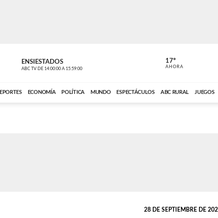
17º
ENSIESTADOS
PERIODÍST
AHORA
ABC TV
DE
14:00:00
A
15:59:00
ABC CARDINAL 
EPORTES
ECONOMÍA
POLÍTICA
MUNDO
ESPECTÁCULOS
ABC RURAL
JUEGOS
28 DE SEPTIEMBRE DE 2025