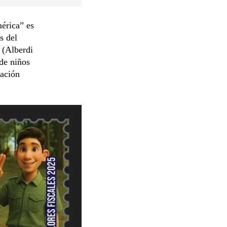
érica” es
s del
 (Alberdi
de niños
ración