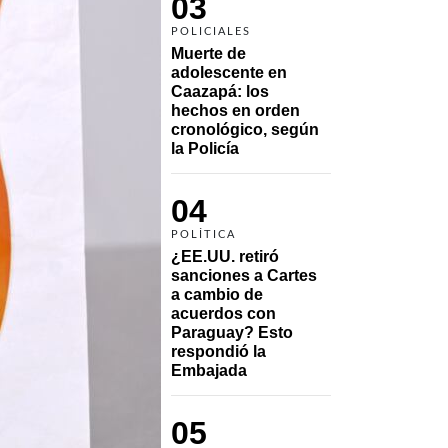
03
POLICIALES
Muerte de 
adolescente en 
Caazapá: los 
hechos en orden 
cronológico, según 
la Policía
04
POLÍTICA
¿EE.UU. retiró 
sanciones a Cartes 
a cambio de 
acuerdos con 
Paraguay? Esto 
respondió la 
Embajada
05