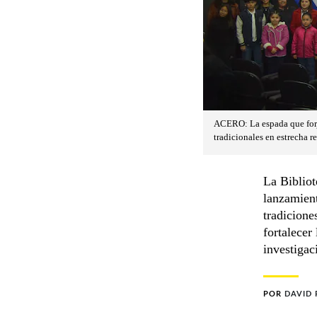
ACERO: La espada que forjó
tradicionales en estrecha r
La Bibliot
lanzamient
tradicione
fortalecer
investigac
POR
DAVID