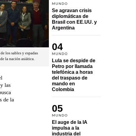
MUNDO
Se agravan crisis 
diplomáticas de 
Brasil con EE.UU. y 
Argentina
04
de los sables y espadas
MUNDO
de la nación asiática.
Lula se despide de 
Petro por llamada 
telefónica a horas 
el
del traspaso de 
mando en 
y las
Colombia
busca
s de la
05
MUNDO
El auge de la IA 
impulsa a la 
industria del 