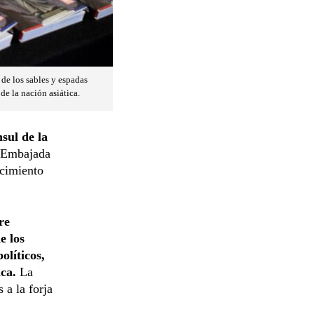
de los sables y espadas
de la nación asiática.
sul de la
a Embajada
ecimiento
re
e los
olíticos,
ica.
La
 a la forja