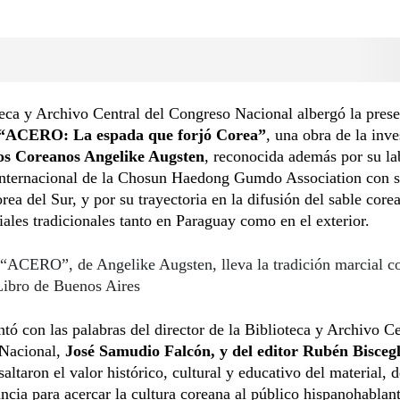
eca y Archivo Central del Congreso Nacional albergó la pres
“ACERO: La espada que forjó Corea”
, una obra de la inv
os Coreanos Angelike Augsten
, reconocida además por su l
 internacional de la Chosun Haedong Gumdo Association con 
ea del Sur, y por su trayectoria en la difusión del sable core
iales tradicionales tanto en Paraguay como en el exterior.
“ACERO”, de Angelike Augsten, lleva la tradición marcial co
Libro de Buenos Aires
ntó con las palabras del director de la Biblioteca y Archivo Ce
Nacional,
José Samudio Falcón, y del editor Rubén Biscegl
saltaron el valor histórico, cultural y educativo del material, 
ncia para acercar la cultura coreana al público hispanohablant