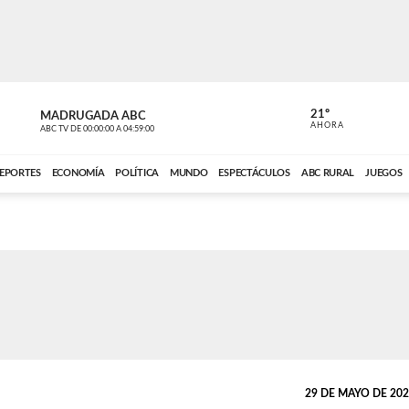
21º
MADRUGADA ABC
MADRUGAD
AHORA
ABC TV
DE
00:00:00
A
04:59:00
ABC CARDINAL 
EPORTES
ECONOMÍA
POLÍTICA
MUNDO
ESPECTÁCULOS
ABC RURAL
JUEGOS
29 DE MAYO DE 2026