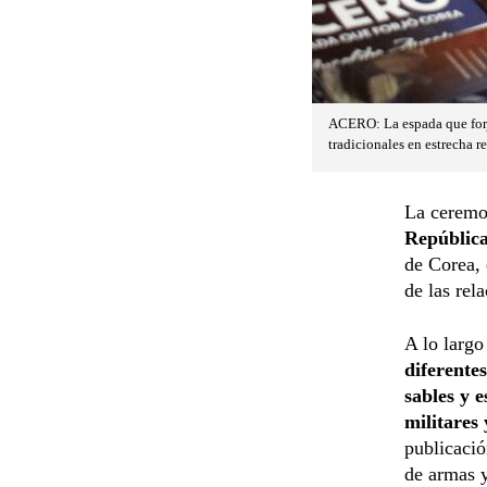
ACERO: La espada que forjó
tradicionales en estrecha r
La ceremon
Repúblic
de Corea, 
de las rel
A lo largo
diferentes
sables y e
militares
publicació
de armas y