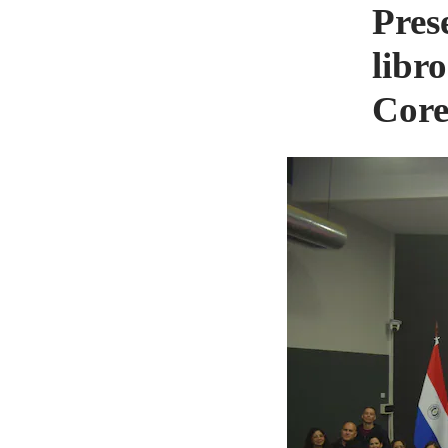
Pres
libr
Cor