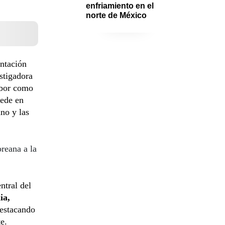
enfriamiento en el 
norte de México
entación
estigadora
abor como
sede en
ano y las
reana a la
ntral del
ia,
destacando
e.