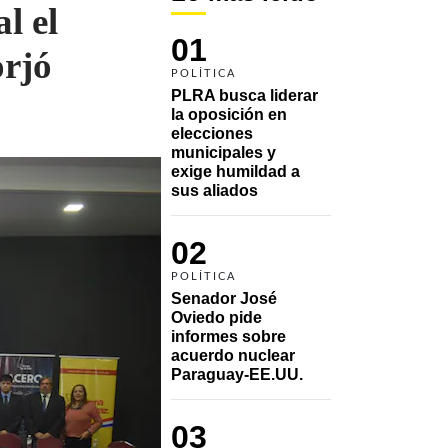
l el
01
rjó
POLÍTICA
PLRA busca liderar 
la oposición en 
elecciones 
municipales y 
exige humildad a 
sus aliados
02
POLÍTICA
Senador José 
Oviedo pide 
informes sobre 
acuerdo nuclear 
Paraguay-EE.UU.
03