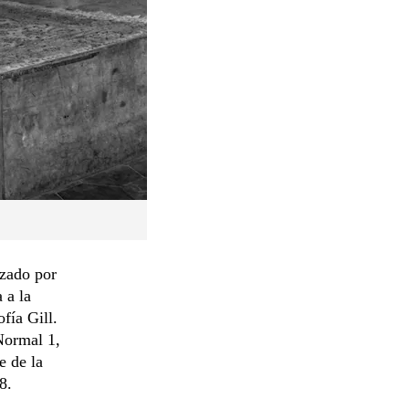
izado por
 a la
fía Gill.
Normal 1,
e de la
8.