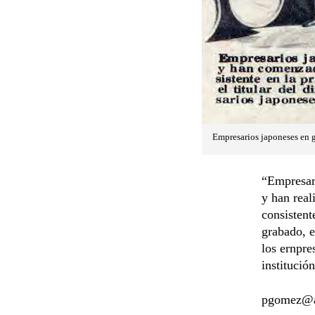
Empresarios japoneses en g
“Empresari
y han real
consistent
grabado, e
los ernpre
institució
pgomez@a