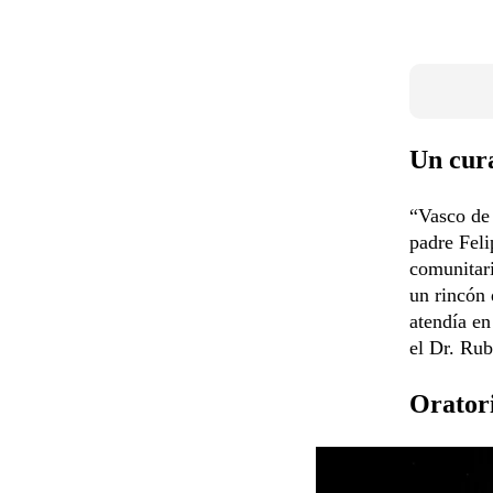
Un cura
“Vasco de 
padre Feli
comunitari
un rincón 
atendía e
el Dr. Ru
Oratori