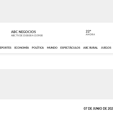
22º
ABC NEGOCIOS
POLIDEPOR
AHORA
ABC TV
DE
15:00:00
A
15:59:00
ABC CARDINAL 
EPORTES
ECONOMÍA
POLÍTICA
MUNDO
ESPECTÁCULOS
ABC RURAL
JUEGOS
07 DE JUNIO DE 2026