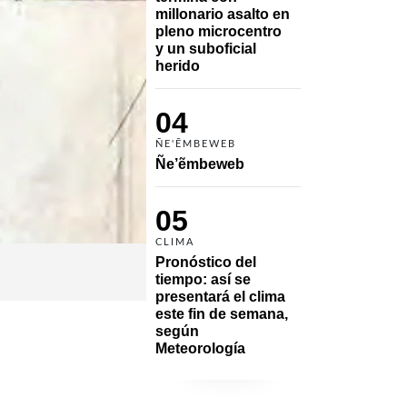
millonario asalto en 
pleno microcentro 
y un suboficial 
herido
04
ÑE'ẼMBEWEB
Ñe’ẽmbeweb
05
CLIMA
Pronóstico del 
tiempo: así se 
presentará el clima 
este fin de semana, 
según 
Meteorología