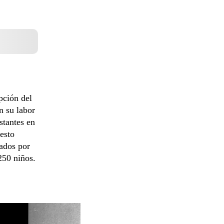
pción del
n su labor
stantes en
esto
ados por
250 niños.