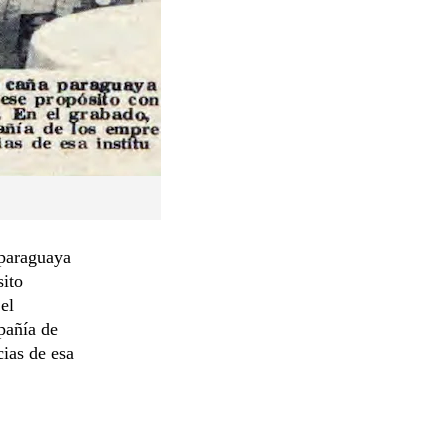
 paraguaya
sito
el
pañía de
cias de esa