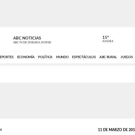
15º
ABC NOTICIAS
CARDINAL 
AHORA
ABC TV
DE
19:00:00
A
19:59:00
ABC CARDINAL 
EPORTES
ECONOMÍA
POLÍTICA
MUNDO
ESPECTÁCULOS
ABC RURAL
JUEGOS
N
11 DE MARZO DE 2016