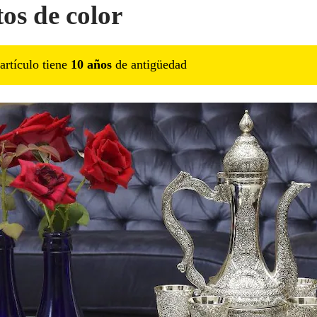
tos de color
artículo tiene
10
año
s
de antigüedad