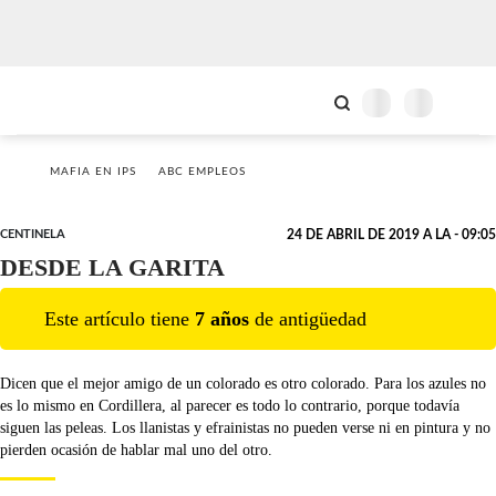
MAFIA EN IPS
ABC EMPLEOS
CENTINELA
24 DE ABRIL DE 2019 A LA - 09:05
DESDE LA GARITA
Este artículo tiene
7
año
s
de antigüedad
Dicen que el mejor amigo de un colorado es otro colorado. Para los azules no
es lo mismo en Cordillera, al parecer es todo lo contrario, porque todavía
siguen las peleas. Los llanistas y efrainistas no pueden verse ni en pintura y no
pierden ocasión de hablar mal uno del otro.