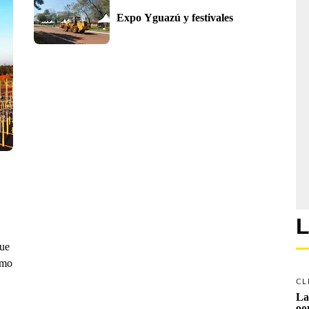
Expo Yguazú y festivales
L
que
smo
CL
La