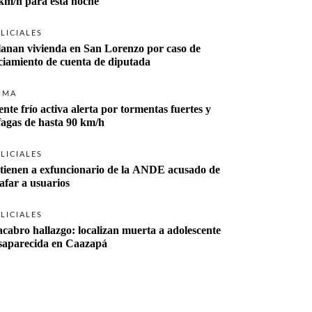
km/h para esta noche
LICIALES
lanan vivienda en San Lorenzo por caso de 
ciamiento de cuenta de diputada
IMA
ente frío activa alerta por tormentas fuertes y 
fagas de hasta 90 km/h
LICIALES
tienen a exfuncionario de la ANDE acusado de 
tafar a usuarios
LICIALES
cabro hallazgo: localizan muerta a adolescente 
desaparecida en Caazapá 