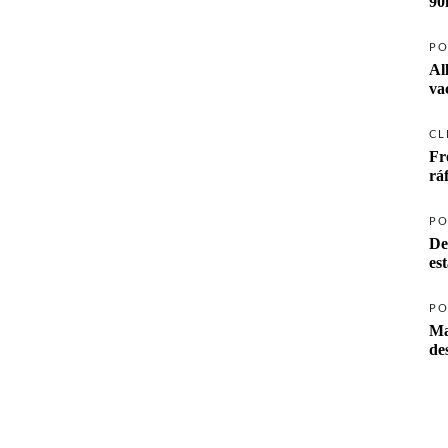
90
PO
Al
va
CL
Fr
rá
PO
De
es
PO
Ma