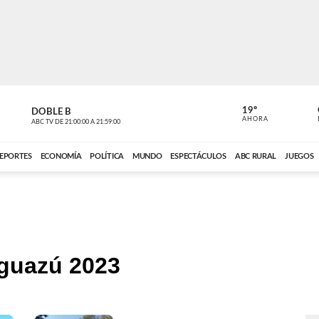
19º
DOBLE B
DE TODO 
AHORA
ABC TV
DE
21:00:00
A
21:59:00
ABC CARDINAL 
EPORTES
ECONOMÍA
POLÍTICA
MUNDO
ESPECTÁCULOS
ABC RURAL
JUEGOS
Yguazú 2023