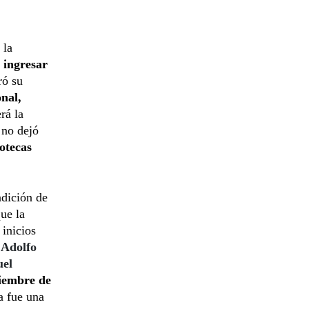
 la
a
ingresar
ró su
nal,
rá la
 no dejó
otecas
ndición de
que la
 inicios
Adolfo
el
ciembre de
a fue una