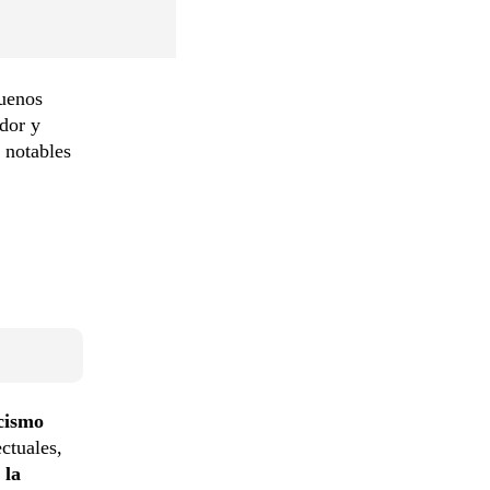
uenos
ador y
 notables
cismo
ectuales,
 la