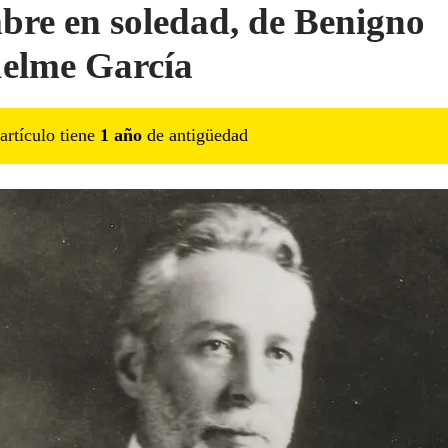
re en soledad, de Benigno
elme García
artículo tiene
1
año
de antigüedad