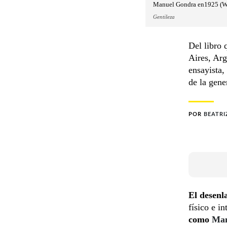
Manuel Gondra en1925 (
Gentileza
Del libro
Aires, Arg
ensayista,
de la gene
POR
BEATRI
El desenl
físico e in
como
Man