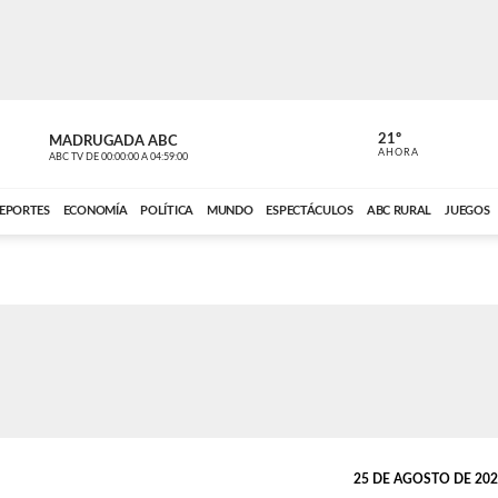
21º
MADRUGADA ABC
MADRUGAD
AHORA
ABC TV
DE
00:00:00
A
04:59:00
ABC CARDINAL 
EPORTES
ECONOMÍA
POLÍTICA
MUNDO
ESPECTÁCULOS
ABC RURAL
JUEGOS
25 DE AGOSTO DE 2024