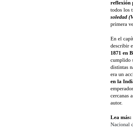
reflexión 
todos los 
soledad (
primera ve
En el capí
describir 
1871 en B
cumplido s
distintas 
era un acc
en la Ind
emperadore
cercanas a
autor.
Lea más:
Nacional 