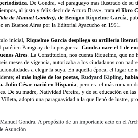
periodística
. De Gondra, «el paraguayo mas ilustrado de su 
tiempos, al justo y feliz decir de Arturo Bray», trata
el libro
C
Vida de Manuel Gondra),
de
Benigno Riquelme García
, pub
z en Buenos Aires por la Editorial Ayacucho en 1951.
tulo inicial,
Riquelme García despliega su artillería literar
el patético Paraguay de la posguerra.
Gondra nace el 1 de en
uenos Aires
. La Constitución, nos cuenta Riquelme, que no 
eis meses de vigencia, autorizaba a los ciudadanos con padre
nacionalidades a elegir la suya. En aquella época, el lugar de 
idente;
el más inglés de los poetas,
Rudyard Kipling
, habí
ia. Julio César nació en Hispania
, pero era el más romano de
s. De su madre, Natividad Pereira, y de su educación en las
 Villeta, adoptó una paraguayidad a la que llenó de lustre, pro
Manuel Gondra. A propósito de un importante acto en el Arc
de Asunción