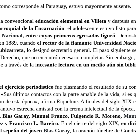
 como corresponde al Paraguay, estuvo mayormente ausente.
la convencional
educación elemental en Villeta
y después en
arroquial de la Encarnación
, el adolescente estuvo listo par
o Nacional
, entre cuyos primeros egresados figuró
. Demost
 en 1889, cuando
el rector de la flamante Universidad Nacio
bizarreta
, lo designó secretario general. El paso siguiente se
 Derecho, que no encontró necesario completar. Sin embargo,
e a través de la i
ncesante lectura en un medio aún sin bibli
del
ejercicio periodístico
fue plasmando el resultado de su co
: «Sus últimos contactos con la parte amable de la vida, si es 
on de esta época», afirma Riquelme. A finales del siglo XIX e
antuvo estrecha
amistad con la crema intelectual de la época,
, Blas Garay, Manuel Franco, Fulgencio R. Moreno,
Manu
ez
y Francisco L. Bareiro
. En el cierre del siglo XIX,
en di
l sepelio del joven
Blas Garay
, la oración fúnebre de Gondr