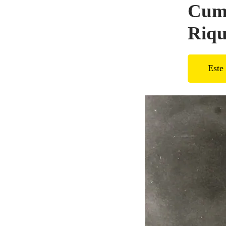
Cumb
Riqu
Este 