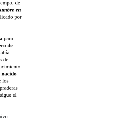
tiempo, de
umbre en
licado por
ia
para
ero de
había
s de
nacimiento
a nacido
 los
 praderas
sigue el
hivo