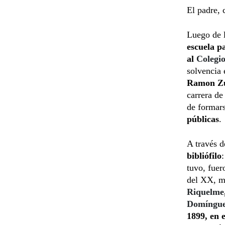
El padre,
Luego de 
escuela p
al
Colegi
solvencia
Ramon Zu
carrera de
de formars
públicas
.
A través 
bibliófilo
tuvo, fuer
del XX, m
Riquelme
Domíngu
1899, en e