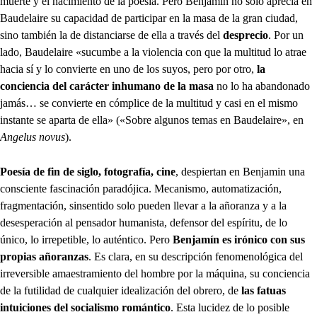
muerte y el nacimiento de la poesía. Pero Benjamín no solo aprecia en
Baudelaire su capacidad de participar en la masa de la gran ciudad,
sino también la de distanciarse de ella a través del
desprecio
. Por un
lado, Baudelaire «sucumbe a la violencia con que la multitud lo atrae
hacia sí y lo convierte en uno de los suyos, pero por otro,
la
conciencia del carácter inhumano de la masa
no lo ha abandonado
jamás… se convierte en cómplice de la multitud y casi en el mismo
instante se aparta de ella» («Sobre algunos temas en Baudelaire», en
Angelus novus
).
Poesía de fin de siglo, fotografía, cine
, despiertan en Benjamin una
consciente fascinación paradójica. Mecanismo, automatización,
fragmentación, sinsentido solo pueden llevar a la añoranza y a la
desesperación al pensador humanista, defensor del espíritu, de lo
único, lo irrepetible, lo auténtico. Pero
Benjamín es irónico con sus
propias añoranzas
. Es clara, en su descripción fenomenológica del
irreversible amaestramiento del hombre por la máquina, su conciencia
de la futilidad de cualquier idealización del obrero, de
las fatuas
intuiciones del socialismo romántico
. Esta lucidez de lo posible