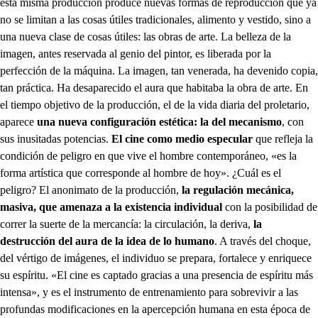
esta misma producción produce nuevas formas de reproducción que ya
no se limitan a las cosas útiles tradicionales, alimento y vestido, sino a
una nueva clase de cosas útiles: las obras de arte. La belleza de la
imagen, antes reservada al genio del pintor, es liberada por la
perfección de la máquina. La imagen, tan venerada, ha devenido copia,
tan práctica. Ha desaparecido el aura que habitaba la obra de arte. En
el tiempo objetivo de la producción, el de la vida diaria del proletario,
aparece
una nueva configuración estética: la del mecanismo
, con
sus inusitadas potencias.
El cine como medio especular
que refleja la
condición de peligro en que vive el hombre contemporáneo, «es la
forma artística que corresponde al hombre de hoy». ¿Cuál es el
peligro? El anonimato de la producción,
la regulación mecánica,
masiva, que amenaza a la existencia individual
con la posibilidad de
correr la suerte de la mercancía: la circulación, la deriva,
la
destrucción del aura de la idea de lo humano
. A través del choque,
del vértigo de imágenes, el individuo se prepara, fortalece y enriquece
su espíritu. «El cine es captado gracias a una presencia de espíritu más
intensa», y es el instrumento de entrenamiento para sobrevivir a las
profundas modificaciones en la apercepción humana en esta época de