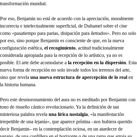
transformación mundial.
Por eso, Benjamin no está de acuerdo con la apreciación, moralmente
incorrecta e intelectualmente superficial, de Duhamel sobre el cine
como «pasatiempo para parias, disipación para iletrados». Pero no solo
por eso, sino porque Benjamin es consciente de que, en la nueva
configuración estética,
el recogimiento
, actitud tradicionalmente
considerada apropiada para la recepción de lo artístico, ya no es
posible. El arte debe acomodarse a
la recepción en la dispersión
. Esta
nueva forma de recepción no solo invade todos los terrenos del arte,
sino que revela
una nueva estructura de apercepción de lo real
en
la historia humana.
Pero este desmoronamiento del aura no es meditado por Benjamin con
tono de risueño cántico revolucionario. Ya la definición de tan
misteriosa palabra revela
una lírica nostalgia
, «la manifestación
irrepetible de una lejanía», que aparece prístina –nos hubiera querido
decir Benjamin– en la contemplación ociosa, en un atardecer de
verano, de una cordillera en el horizonte o de una rama que arroja su