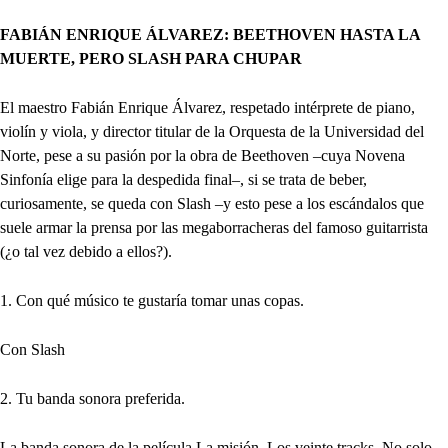
FABIÁN ENRIQUE ÁLVAREZ: BEETHOVEN HASTA LA
MUERTE, PERO SLASH PARA CHUPAR
El maestro Fabián Enrique Álvarez, respetado intérprete de piano,
violín y viola, y director titular de la Orquesta de la Universidad del
Norte, pese a su pasión por la obra de Beethoven –cuya Novena
Sinfonía elige para la despedida final–, si se trata de beber,
curiosamente, se queda con Slash –y esto pese a los escándalos que
suele armar la prensa por las megaborracheras del famoso guitarrista
(¿o tal vez debido a ellos?).
1. Con qué músico te gustaría tomar unas copas.
Con Slash
2. Tu banda sonora preferida.
La banda sonora de la película La misión. Los veinte tracks. No solo