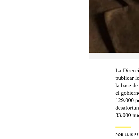
La Direcc
publicar 
la base de
el gobiern
129.000 pe
desafortu
33.000 nu
POR
LUIS F