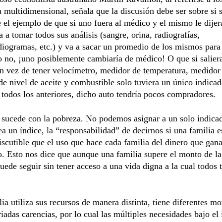
 multidimensional, señala que la discusión debe ser sobre si s
 el ejemplo de que si uno fuera al médico y el mismo le dijer
a a tomar todos sus análisis (sangre, orina, radiografías,
diogramas, etc.) y va a sacar un promedio de los mismos para 
o no, ¡uno posiblemente cambiaría de médico! O que si salie
en vez de tener velocímetro, medidor de temperatura, medido
de nivel de aceite y combustible solo tuviera un único indica
 todos los anteriores, dicho auto tendría pocos compradores.
ucede con la pobreza. No podemos asignar a un solo indicado
ea un índice, la “responsabilidad” de decirnos si una familia 
iscutible que el uso que hace cada familia del dinero que gana
 Esto nos dice que aunque una familia supere el monto de la
uede seguir sin tener acceso a una vida digna a la cual todos
ia utiliza sus recursos de manera distinta, tiene diferentes m
riadas carencias, por lo cual las múltiples necesidades bajo el