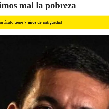
mos mal la pobreza
artículo tiene
7
año
s
de antigüedad