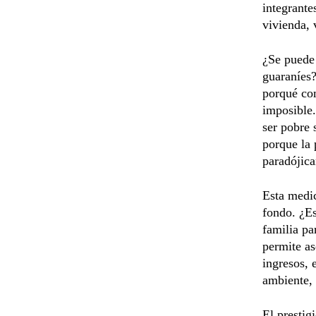
integrante
vivienda, 
¿Se puede 
guaraníes?
porqué com
imposible.
ser pobre 
porque la 
paradójica
Esta medic
fondo. ¿Es
familia pa
permite as
ingresos, 
ambiente, 
El prestig