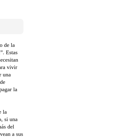
o de la
”. Estas
necesitan
ra vivir
r una
 de
pagar la
 la
, si una
ás del
ovean a sus