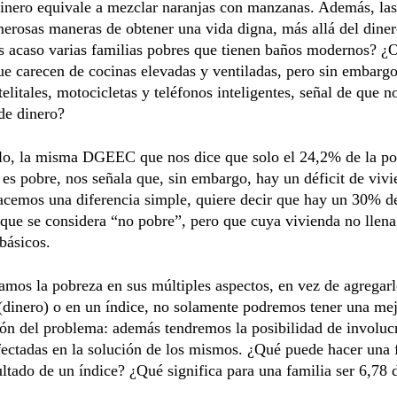
inero equivale a mezclar naranjas con manzanas. Además, las
erosas maneras de obtener una vida digna, más allá del dine
 acaso varias familias pobres que tienen baños modernos? ¿
ue carecen de cocinas elevadas y ventiladas, pero sin embarg
telitales, motocicletas y teléfonos inteligentes, señal de que n
de dinero?
lo, la misma DGEEC que nos dice que solo el 24,2% de la po
es pobre, nos señala que, sin embargo, hay un déficit de vivi
cemos una diferencia simple, quiere decir que hay un 30% de
que se considera “no pobre”, pero que cuya vivienda no llena
 básicos.
amos la pobreza en sus múltiples aspectos, en vez de agregar
(dinero) o en un índice, no solamente podremos tener una me
n del problema: además tendremos la posibilidad de involucr
fectadas en la solución de los mismos. ¿Qué puede hacer una 
ultado de un índice? ¿Qué significa para una familia ser 6,78 