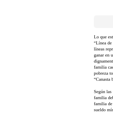
Lo que est
“Línea de 
líneas rep
ganar en u
dignamente
familia ca
pobreza to
“Canasta 
Según las 
familia de
familia d
sueldo mín