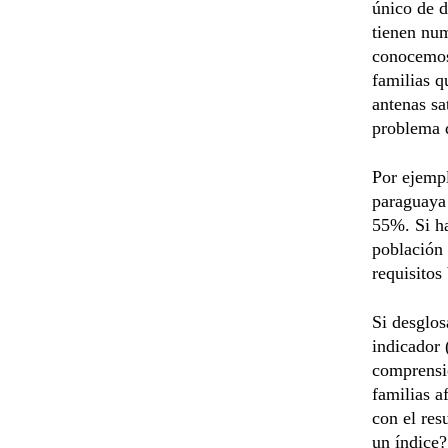
único de d
tienen num
conocemos
familias q
antenas sa
problema 
Por ejemp
paraguaya 
55%. Si ha
población 
requisitos
Si desglos
indicador 
comprensió
familias a
con el res
un índice?