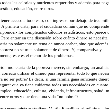
s todas las calorías y nutrientes requeridos y además para pag
vestido, educación, entre otros.
tener acceso a todo esto, con ingresos por debajo de tres mil
 A primera vista, para el ciudadano común que no comprende 
prender- los complicados cálculos estadísticos, esto parece 
 Pero entrar en una discusión sobre cuánto dinero se necesita
sería no solamente un tema de nunca acabar, sino que además 
pobreza no se trata solamente de dinero. Y, comparativa y
mente, este es el menor de los problemas.
ión monetaria de la pobreza merece, sin embargo, un análisi
 correcto utilizar el dinero para representar todo lo que neces
ra no ser pobre? Es decir, si una familia gana suficiente diner
egurar que ya tiene cubiertas todas sus necesidades en cuanto
empleo, educación, cultura, vivienda, infraestructura, salud, 
entre otros y que tiene una vida “no pobre”?
ioso economista australiano Martín Ravallion, al referirse a lo