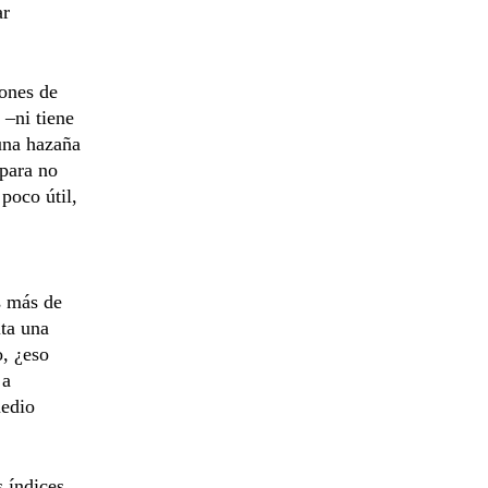
ar
lones de
–ni tiene
una hazaña
 para no
poco útil,
s más de
ita una
o, ¿eso
 a
medio
s índices