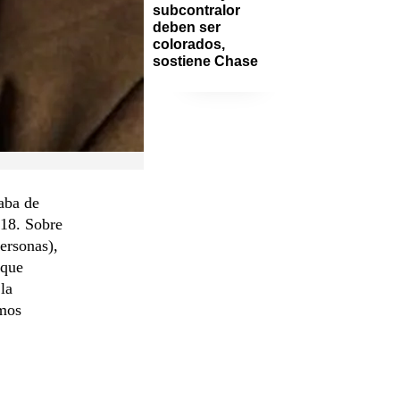
subcontralor 
deben ser 
colorados, 
sostiene Chase
aba de
018. Sobre
ersonas),
 que
la
emos