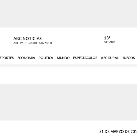
13º
ABC NOTICIAS
LA PRIMER
AHORA
ABC TV
DE
06:00:00
A
07:59:00
ABC CARDINAL 
EPORTES
ECONOMÍA
POLÍTICA
MUNDO
ESPECTÁCULOS
ABC RURAL
JUEGOS
31 DE MARZO DE 2019