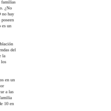
 familias
ro. ¿No
O no hay
o poseen
o es un
blación
endas del
 la
 los
los en un
jor
ar a las
familia
de 10 en