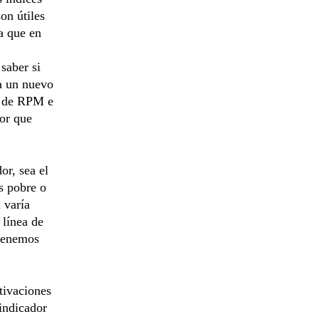
on útiles
a que en
saber si
ra un nuevo
r de RPM e
dor que
r, sea el
es pobre o
 varía
 línea de
 tenemos
otivaciones
 indicador