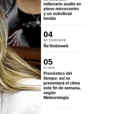
millonario asalto en 
pleno microcentro 
y un suboficial 
herido
04
ÑE'ẼMBEWEB
Ñe’ẽmbeweb
05
CLIMA
Pronóstico del 
tiempo: así se 
presentará el clima 
este fin de semana, 
según 
Meteorología