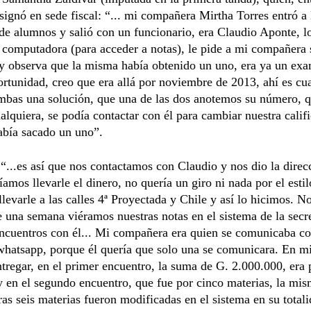
signó en sede fiscal: “... mi compañera Mirtha Torres entró a 
 de alumnos y salió con un funcionario, era Claudio Aponte, l
a computadora (para acceder a notas), le pide a mi compañera
y observa que la misma había obtenido un uno, era ya un exa
ortunidad, creo que era allá por noviembre de 2013, ahí es c
ambas una solución, que una de las dos anotemos su número, 
ualquiera, se podía contactar con él para cambiar nuestra calif
abía sacado un uno”.
“...es así que nos contactamos con Claudio y nos dio la direc
amos llevarle el dinero, no quería un giro ni nada por el estil
levarle a las calles 4ª Proyectada y Chile y así lo hicimos. N
 una semana viéramos nuestras notas en el sistema de la secre
ncuentros con él... Mi compañera era quien se comunicaba co
whatsapp, porque él quería que solo una se comunicara. En mi
ntregar, en el primer encuentro, la suma de G. 2.000.000, era 
y en el segundo encuentro, que fue por cinco materias, la mi
as seis materias fueron modificadas en el sistema en su totali