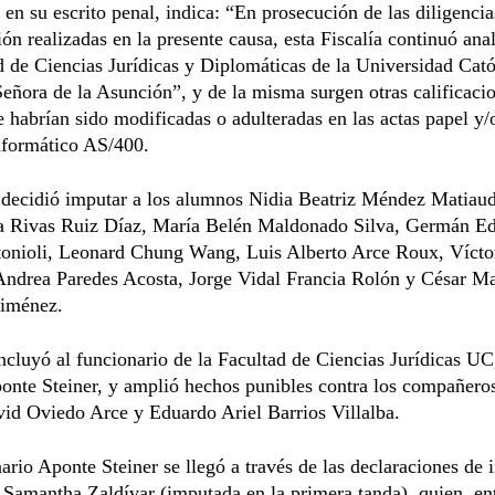
 en su escrito penal, indica: “En prosecución de las diligencia
ión realizadas en la presente causa, esta Fiscalía continuó ana
d de Ciencias Jurídicas y Diplomáticas de la Universidad Cató
eñora de la Asunción”, y de la misma surgen otras calificaci
 habrían sido modificadas o adulteradas en las actas papel y/
nformático AS/400.
decidió imputar a los alumnos Nidia Beatriz Méndez Matiaud
a Rivas Ruiz Díaz, María Belén Maldonado Silva, Germán E
tonioli, Leonard Chung Wang, Luis Alberto Arce Roux, Víct
 Andrea Paredes Acosta, Jorge Vidal Francia Rolón y César M
iménez.
cluyó al funcionario de la Facultad de Ciencias Jurídicas UC
nte Steiner, y amplió hechos punibles contra los compañeros
id Oviedo Arce y Eduardo Ariel Barrios Villalba.
ario Aponte Steiner se llegó a través de las declaraciones de
s Samantha Zaldívar (imputada en la primera tanda), quien, ent