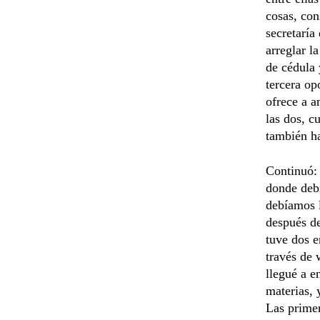
cosas, con
secretaría
arreglar l
de cédula 
tercera op
ofrece a 
las dos, c
también h
Continuó: 
donde debí
debíamos l
después de
tuve dos e
través de 
llegué a e
materias, 
Las primer