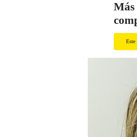
Más 
comp
Este 