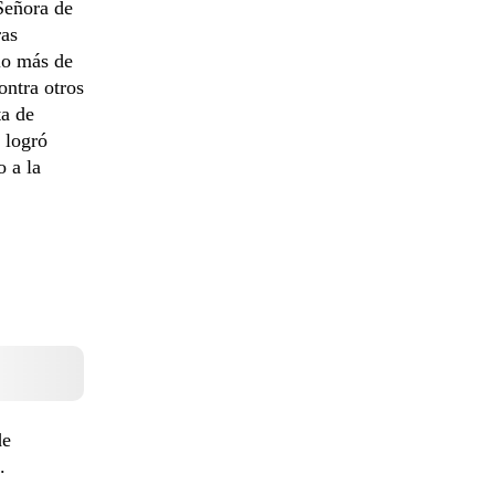
Señora de
ras
io más de
ntra otros
ta de
 logró
o a la
de
.