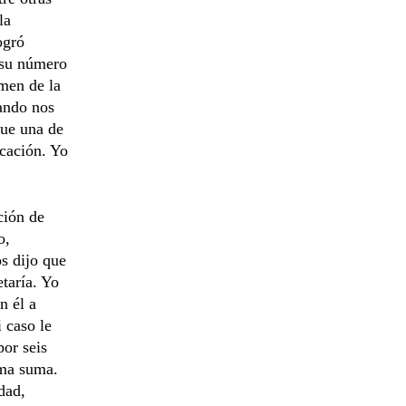
la
ogró
 su número
men de la
uando nos
que una de
icación. Yo
ción de
o,
os dijo que
taría. Yo
n él a
 caso le
por seis
sma suma.
dad,