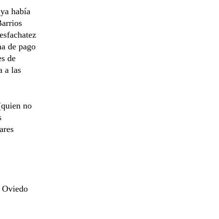
 ya había
Barrios
desfachatez
ma de pago
es de
a a las
(quien no
s
ares
d Oviedo