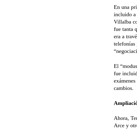
En una pri
incluido a
Villalba c
fue tanta 
era a trav
telefonías
“negociaci
El “modus 
fue inclui
exámenes y
cambios.
Ampliació
Ahora, Te
Arce y otr