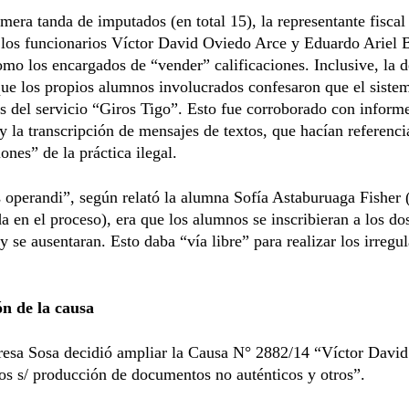
mera tanda de imputados (en total 15), la representante fiscal
 los funcionarios Víctor David Oviedo Arce y Eduardo Ariel 
omo los encargados de “vender” calificaciones. Inclusive, la 
que los propios alumnos involucrados confesaron que el siste
és del servicio “Giros Tigo”. Esto fue corroborado con inform
 y la transcripción de mensajes de textos, que hacían referenci
ones” de la práctica ilegal.
operandi”, según relató la alumna Sofía Astaburuaga Fisher 
da en el proceso), era que los alumnos se inscribieran a los do
 se ausentaran. Esto daba “vía libre” para realizar los irregul
n de la causa
resa Sosa decidió ampliar la Causa N° 2882/14 “Víctor Davi
os s/ producción de documentos no auténticos y otros”.