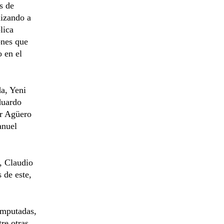
s de
lizando a
lica
ones que
o en el
a, Yeni
duardo
or Agüero
anuel
, Claudio
 de este,
 imputadas,
re otras