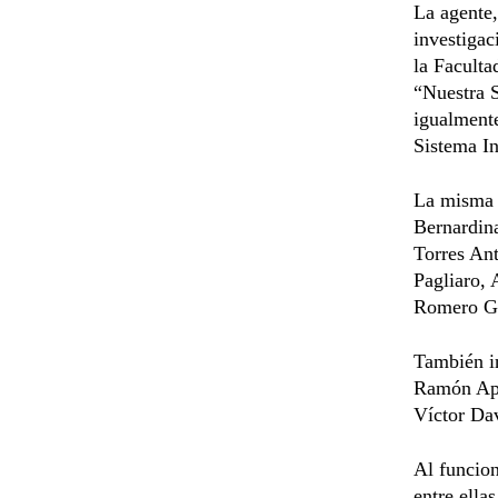
La agente,
investigac
la Faculta
“Nuestra S
igualmente
Sistema I
La misma 
Bernardin
Torres An
Pagliaro,
Romero G
También in
Ramón Apo
Víctor Dav
Al funcion
entre ella