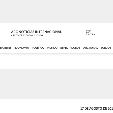
23º
ABC NOTICIAS INTERNACIONAL
CARDINAL 
AHORA
ABC TV
DE
13:00:00
A
13:59:00
ABC CARDINAL 
EPORTES
ECONOMÍA
POLÍTICA
MUNDO
ESPECTÁCULOS
ABC RURAL
JUEGOS
17 DE AGOSTO DE 2014