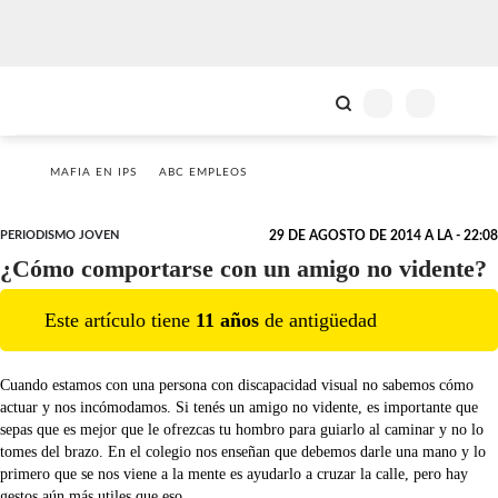
MAFIA EN IPS
ABC EMPLEOS
PERIODISMO JOVEN
29 DE AGOSTO DE 2014 A LA - 22:08
¿Cómo comportarse con un amigo no vidente?
Este artículo tiene
11
año
s
de antigüedad
Cuando estamos con una persona con discapacidad visual no sabemos cómo
actuar y nos incómodamos. Si tenés un amigo no vidente, es importante que
sepas que es mejor que le ofrezcas tu hombro para guiarlo al caminar y no lo
tomes del brazo. En el colegio nos enseñan que debemos darle una mano y lo
primero que se nos viene a la mente es ayudarlo a cruzar la calle, pero hay
gestos aún más utiles que eso.