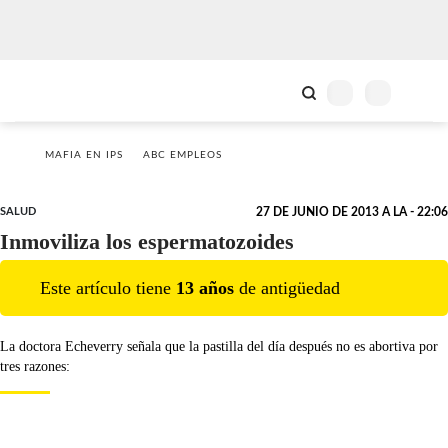
MAFIA EN IPS
ABC EMPLEOS
SALUD
27 DE JUNIO DE 2013 A LA - 22:06
Inmoviliza los espermatozoides
Este artículo tiene
13
año
s
de antigüedad
La doctora Echeverry señala que la pastilla del día después no es abortiva por
tres razones: