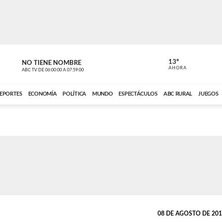
13º
NO TIENE NOMBRE
ABC RURAL
AHORA
ABC TV
DE
06:00:00
A
07:59:00
ABC CARDINAL 
EPORTES
ECONOMÍA
POLÍTICA
MUNDO
ESPECTÁCULOS
ABC RURAL
JUEGOS
08 DE AGOSTO DE 2013