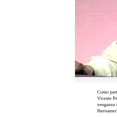
Como parte
Vicente Pe
venganza i
Iberoameri