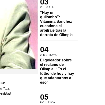
03
OLIMPIA
“Hay un 
quilombo”: 
Vitamina Sánchez 
cuestiona el 
arbitraje tras la 
derrota de Olimpia
04
2 DE MAYO
El goleador sobre 
el reclamo de 
Olimpia: “Es el 
fútbol de hoy y hay 
que adaptarnos a 
José
eso”
ro “La
ersidad
05
POLÍTICA