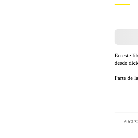
En este li
desde dic
Parte de l
AUGUST