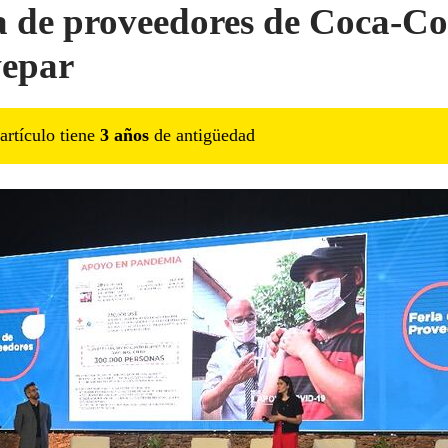
a de proveedores de Coca-Co
epar
artículo tiene
3
año
s
de antigüedad