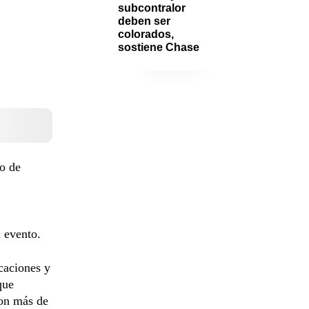
subcontralor 
deben ser 
colorados, 
sostiene Chase
ro de
l evento.
caciones y
que
con más de