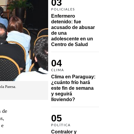
03
POLICIALES
Enfermero 
detenido: fue 
acusado de abusar 
de una 
adolescente en un 
Centro de Salud
04
CLIMA
Clima en Paraguay: 
¿cuánto frío hará 
la Paresa.
este fin de semana 
y seguirá 
lloviendo?
a de
05
s,
 e
POLÍTICA
Contralor y 