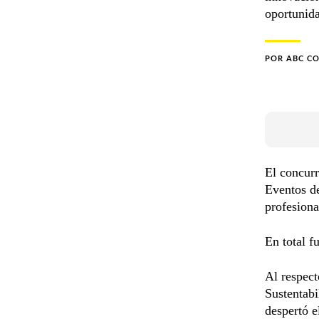
oportunid
POR
ABC C
El concurr
Eventos de
profesiona
En total f
Al respec
Sustentabi
despertó 