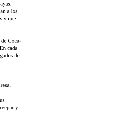
uayas.
an a los
s y que
e de Coca-
 En cada
rgados de
resa.
sus
ervepar y