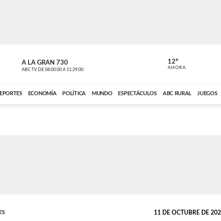
12º
A LA GRAN 730
A LA GRAN 
AHORA
ABC TV
DE
08:00:00
A
11:29:00
ABC CARDINAL 
EPORTES
ECONOMÍA
POLÍTICA
MUNDO
ESPECTÁCULOS
ABC RURAL
JUEGOS
ES
11 DE OCTUBRE DE 2022