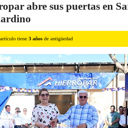
ropar abre sus puertas en S
ardino
artículo tiene
3
año
s
de antigüedad