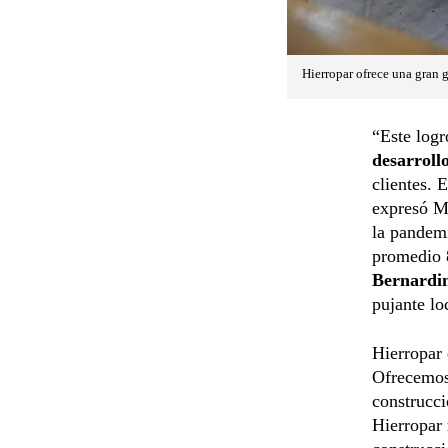
Hierropar ofrece una gran 
“Este log
desarrollo
clientes. 
expresó M
la pandemi
promedio 
Bernardi
pujante lo
Hierropar 
Ofrecemos 
construcci
Hierropar 