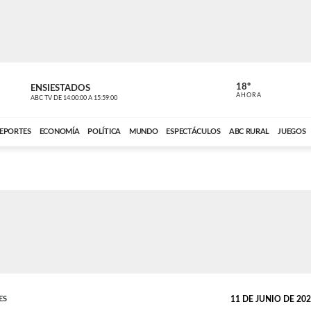
18º
ENSIESTADOS
PERIODÍST
AHORA
ABC TV
DE
14:00:00
A
15:59:00
ABC CARDINAL 
EPORTES
ECONOMÍA
POLÍTICA
MUNDO
ESPECTÁCULOS
ABC RURAL
JUEGOS
ES
11 DE JUNIO DE 2023