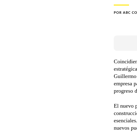
POR
ABC C
Coincidie
estratégic
Guillermo 
empresa pa
progreso d
El nuevo 
construcci
esenciales
nuevos pue