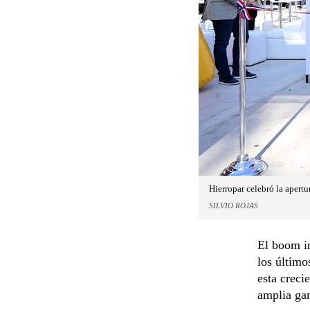
Hierropar celebró la apertu
SILVIO ROJAS
El boom in
los último
esta creci
amplia ga