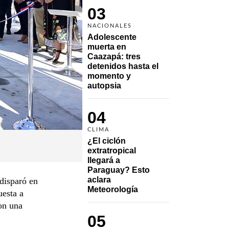
03
NACIONALES
Adolescente 
muerta en 
Caazapá: tres 
detenidos hasta el 
momento y 
autopsia
04
CLIMA
¿El ciclón 
extratropical 
llegará a 
Paraguay? Esto 
aclara 
disparó en
Meteorología
uesta a
con una
05