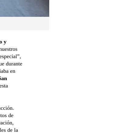
o y
nuestros
especial”,
ue durante
iaba en
San
esta
ucción.
tos de
ración,
es de la