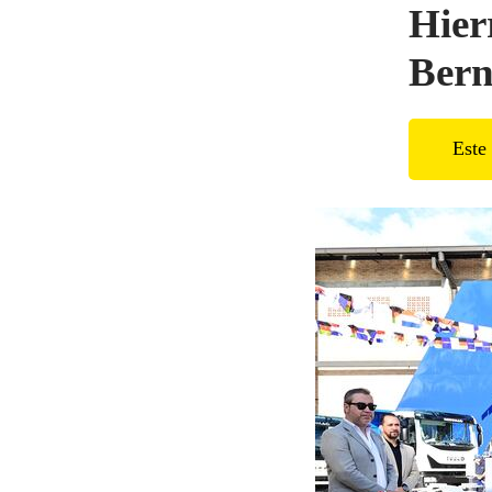
Hier
Bern
Este 