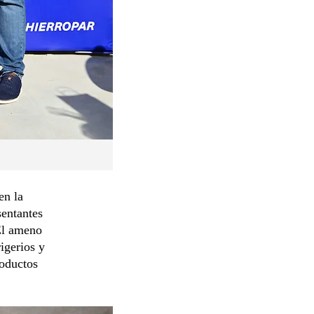
en la
sentantes
 El ameno
igerios y
roductos