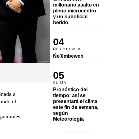
millonario asalto en 
pleno microcentro 
y un suboficial 
herido
04
ÑE'ẼMBEWEB
Ñe’ẽmbeweb
05
CLIMA
Pronóstico del 
inada a
tiempo: así se 
tando el
presentará el clima 
este fin de semana, 
según 
guaraníes
Meteorología