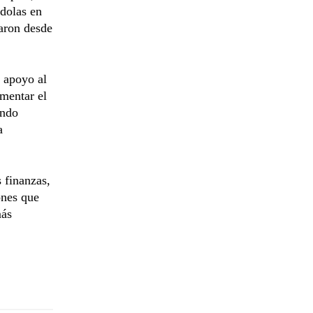
dolas en
caron desde
l apoyo al
omentar el
ando
a
 finanzas,
ones que
más