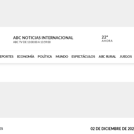
22º
ABC NOTICIAS INTERNACIONAL
CARDINAL 
AHORA
ABC TV
DE
13:00:00
A
13:59:00
ABC CARDINAL 
EPORTES
ECONOMÍA
POLÍTICA
MUNDO
ESPECTÁCULOS
ABC RURAL
JUEGOS
ES
02 DE DICIEMBRE DE 2025