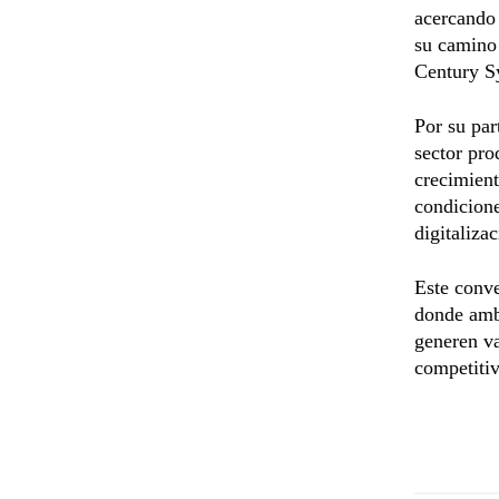
acercando
su camino 
Century S
Por su par
sector pro
crecimien
condicione
digitalizac
Este conve
donde amba
generen va
competitiv