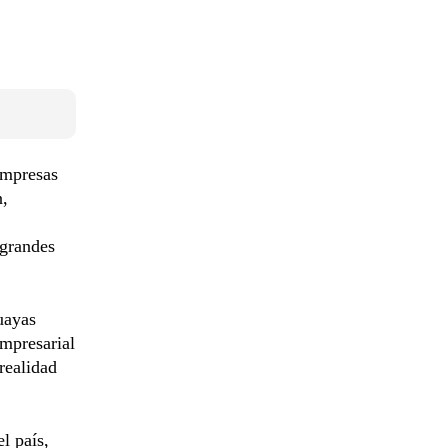
empresas
n,
 grandes
uayas
mpresarial
realidad
l país,