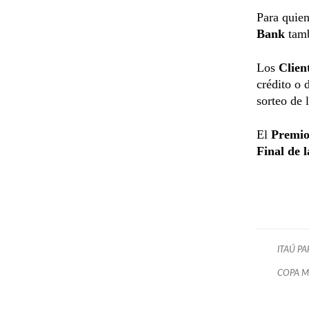
Para quien
Bank
tamb
Los
Clien
crédito o 
sorteo de 
El
Premio
Final de 
ITAÚ P
COPA M