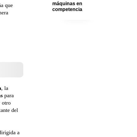
máquinas en 
ña que
competencia
mera
a
, la
as
para
 otro
ante del
dirigida a