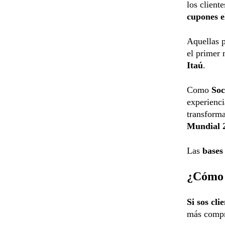
los client
cupones e
Aquellas p
el primer 
Itaú
.
Como
Soc
experienci
transforma
Mundial 
Las
bases
¿Cómo 
Si sos cli
más compr