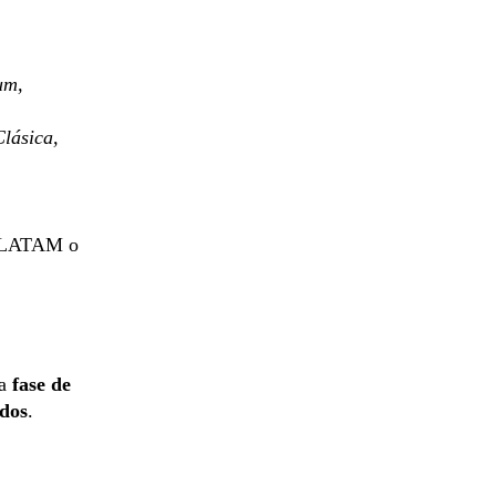
um,
lásica,
, LATAM o
la
fase de
idos
.