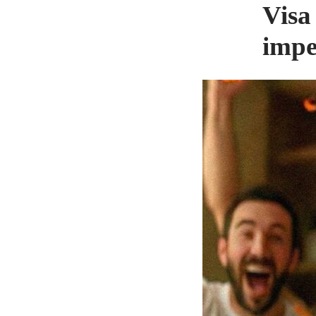
Visa
impe