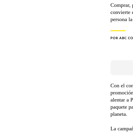
Comprar, 
convierte 
persona l
POR
ABC C
Con el co
promoción 
alentar a 
paquete pa
planeta.
La campañ