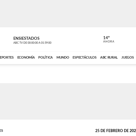
14º
ENSIESTADOS
VOCES DEL
AHORA
ABC TV
DE
00:00:00
A
01:59:00
ABC CARDINAL 
EPORTES
ECONOMÍA
POLÍTICA
MUNDO
ESPECTÁCULOS
ABC RURAL
JUEGOS
ES
25 DE FEBRERO DE 2026