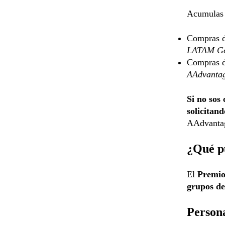
Acumulas 
Compras 
LATAM Gol
Compras 
AAdvantag
Si no sos 
solicitand
AAdvanta
¿Qué p
El
Premio
grupos d
Persona