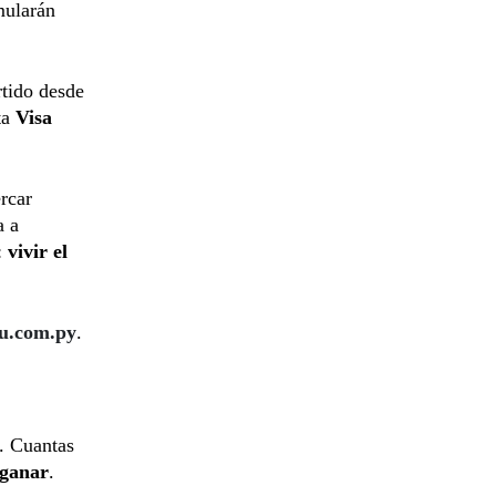
mularán
rtido desde
ta
Visa
rcar
a a
:
vivir el
u.com.py
.
. Cuantas
 ganar
.