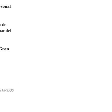
rsonal
a de
par del
Gran
S UNIDOS