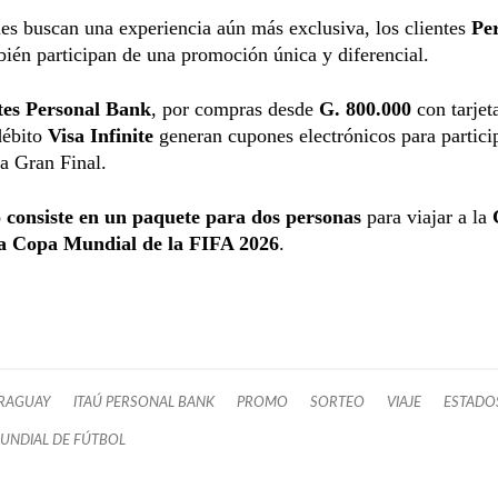
es buscan una experiencia aún más exclusiva, los clientes
Pe
ién participan de una promoción única y diferencial.
tes Personal Bank
,
por compras desde
G. 800.000
con tarjet
débito
Visa Infinite
generan cupones electrónicos para partici
la Gran Final.
 consiste en un paquete para dos personas
para viajar a la
la Copa Mundial de la FIFA 2026
.
ARAGUAY
ITAÚ PERSONAL BANK
PROMO
SORTEO
VIAJE
ESTADO
UNDIAL DE FÚTBOL