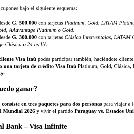
cupones bajo el siguiente esquema:
desde
G. 500.000
con tarjetas
Platinum, Gold, LATAM Platin
d, AAdvantage Platinum o Gold
.
desde
G. 300.000
con tarjetas
Clásica Interventajas, LATAM C
e Clásica o 24 hs IN.
cliente Visa Itaú
podés participar también, haciéndote cliente
o una tarjeta de crédito Visa Itaú
Platinum, Gold, Clásica
ge
uedo ganar?
 consiste en tres paquetes para dos personas
para viajar a 
el Mundial 2026
y vivir el partido
Paraguay vs. Estados Un
l Bank – Visa Infinite