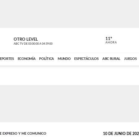
11º
OTRO LEVEL
VOCES DEL
AHORA
ABC TV
DE
03:00:00
A
04:59:00
ABC CARDINAL 
EPORTES
ECONOMÍA
POLÍTICA
MUNDO
ESPECTÁCULOS
ABC RURAL
JUEGOS
ME EXPRESO Y ME COMUNICO
10 DE JUNIO DE 2025