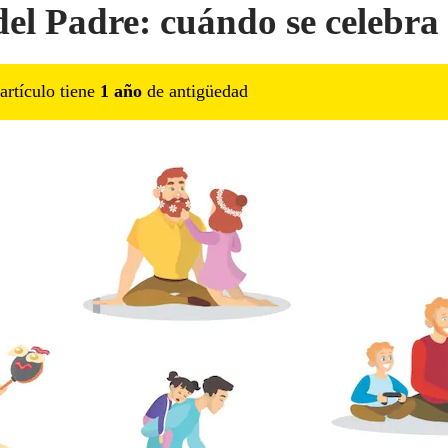
del Padre: cuándo se celebra
artículo tiene
1
año
de antigüedad