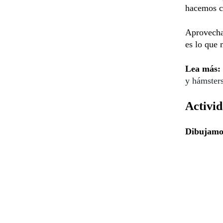
hacemos c
Aprovecha
es lo que 
Lea más:
y hámster
Activi
Dibujamo