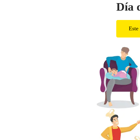
Día 
Este 