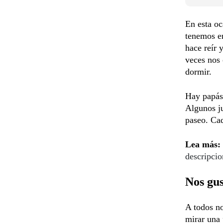
En esta oc
tenemos en
hace reír 
veces nos 
dormir.
Hay papás 
Algunos ju
paseo. Cad
Lea más:
descripcio
Nos gus
A todos no
mirar una 