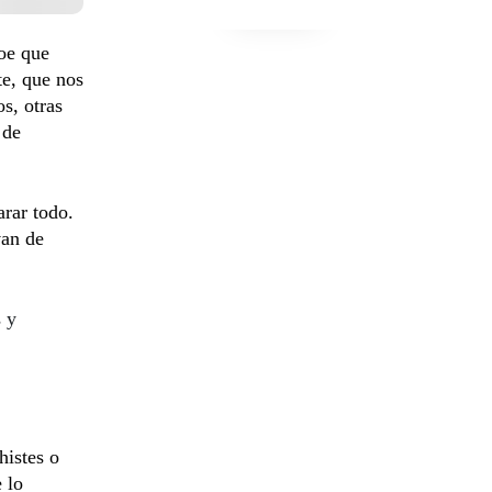
roe que
te, que nos
s, otras
 de
rar todo.
van de
s y
histes o
 lo