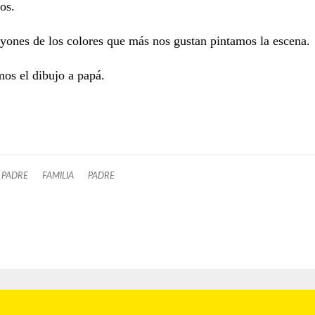
os.
yones de los colores que más nos gustan pintamos la escena.
os el dibujo a papá.
L PADRE
FAMILIA
PADRE