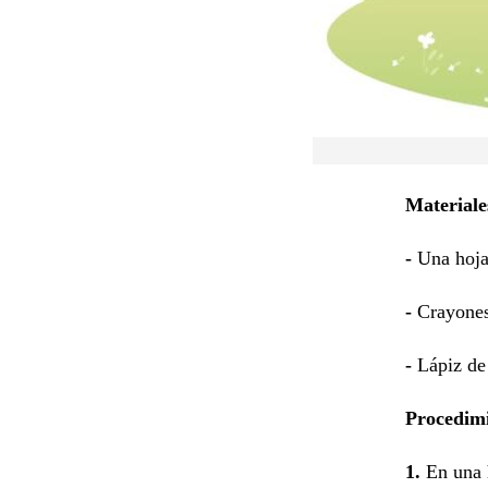
Materiale
-
Una hoja
-
Crayones
-
Lápiz de
Procedim
1.
En una h