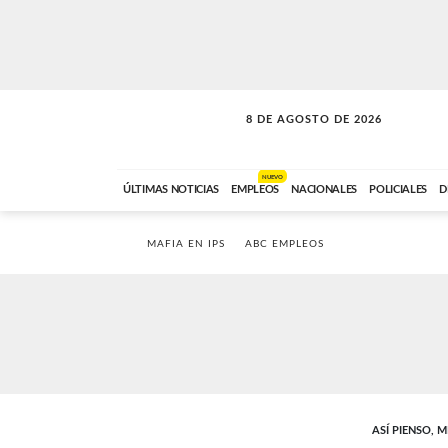
8 DE AGOSTO DE 2026
SOLO MÚSICA
ABC FM
00:00 A 08:59
NUEVO
ÚLTIMAS NOTICIAS
EMPLEOS
NACIONALES
POLICIALES
D
MAFIA EN IPS
ABC EMPLEOS
ASÍ PIENSO, 