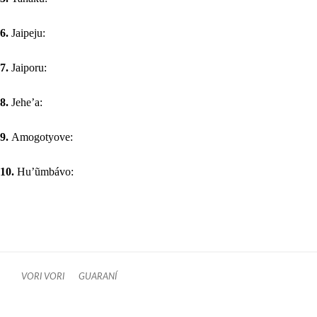
6.
Jaipeju:
7.
Jaiporu:
8.
Jehe’a:
9.
Amogotyove:
10.
Hu’ũmbávo:
VORI VORI
GUARANÍ