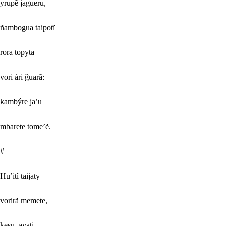
yrupẽ jagueru,
ñambogua taipotĩ
rora topyta
vori ári ğuarã:
kambýre ja’u
mbarete tome’ẽ.
#
Hu’itĩ taijaty
vorirã memete,
kesu, avati,