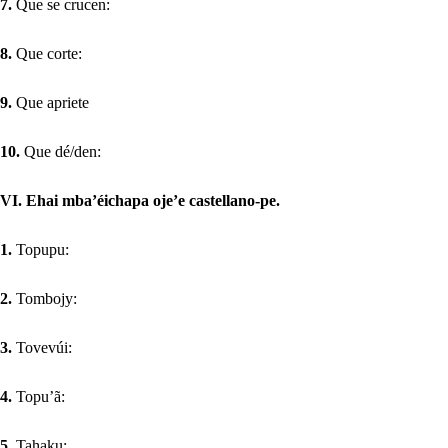
7.
Que se crucen:
8.
Que corte:
9.
Que apriete
10.
Que dé/den:
VI. Ehai mba’éichapa oje’e castellano-pe.
1.
Topupu:
2.
Tombojy:
3.
Tovevúi:
4.
Topu’ã:
5.
Tahaku: