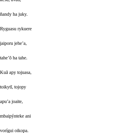
ñandy ha juky.
Ryguasu rykuere
jaiporu jehe’a,
tahe’õ ha tahe.
Kuã apy tojuasa,
toikytĩ, tojopy
apu’a joaite,
mbaipýnteke ani
vorígui oikopa.