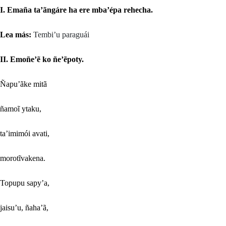
I. Emaña ta’ãngáre ha ere mba’épa rehecha.
Lea más:
Tembi’u paraguái
II. Emoñe’ẽ ko ñe’ẽpoty.
Ñapu’ãke mitã
ñamoĩ ytaku,
ta’imimói avati,
morotĩvakena.
Topupu sapy’a,
jaisu’u, ñaha’ã,