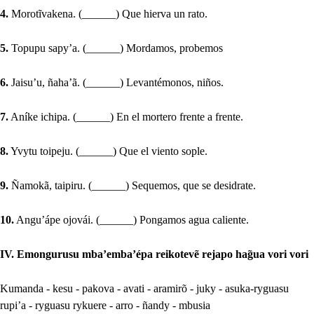
4.
Morotĩvakena. (______) Que hierva un rato.
5.
Topupu sapy’a. (______) Mordamos, probemos
6.
Jaisu’u, ñaha’ã. (______) Levantémonos, niños.
7.
Aníke ichipa. (______) En el mortero frente a frente.
8.
Yvytu toipeju. (______) Que el viento sople.
9.
Ñamokã, taipiru. (______) Sequemos, que se desidrate.
10.
Angu’ápe ojovái. (______) Pongamos agua caliente.
IV. Emongurusu mba’emba’épa reikotevẽ rejapo hag̃ua vori vori
Kumanda - kesu - pakova - avati - aramirõ - juky - asuka-ryguasu
rupi’a - ryguasu rykuere - arro - ñandy - mbusia