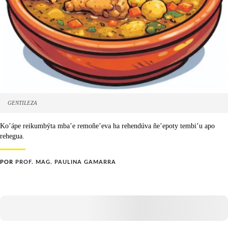
GENTILEZA
Ko’ápe reikumbýta mba’e remoñe’eva ha rehendúva ñe’epoty tembi’u apo
rehegua.
POR
PROF. MAG. PAULINA GAMARRA