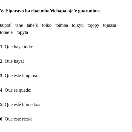
V. Eiporavo ha ehai mba’éichapa oje’e guaraníme.
taipotĩ - tahe - tahe’õ - toiko - toĩmba - toikytĩ - tojopy - tojuasa -
tome’ẽ - topyta
1.
Que haya todo:
2.
Que haya:
3.
Que esté limpio/a:
4.
Que se quede:
5.
Que esté húmedo/a:
6.
Que esté rico/a: