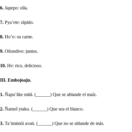
6.
Japepo: olla.
7.
Pya’ete: rápido.
8.
Ho’o: su carne.
9.
Oñondive: juntos.
10.
He: rico, delicioso.
III. Embojoaju.
1.
Ñapu’ãke mitã. (______) Que se ablande el maíz.
2.
Ñamoĩ ytaku. (______) Que sea el blanco.
3.
Ta’imimói avati. (______) Que no se ablande de más.