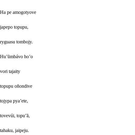
Ha pe amogotyove
japepo topupu,
ryguasu tombojy.
Hu’ũmbávo ho’o
vori tajaity
topupu oñondive
tojypa pya’ete,
tovevúi, topu’ã,
tahaku, jaipeju.