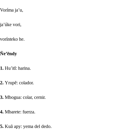
Voríma ja’u,
ja’úke vori,
vorínteko he.
Ñe’ẽndy
1.
Hu’itĩ: harina.
2.
Yrupẽ: colador.
3.
Mbogua: colar, cernir.
4.
Mbarete: fuerza.
5.
Kuã apy: yema del dedo.