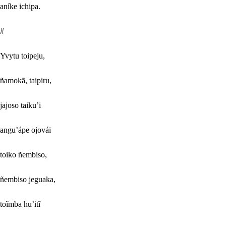
aníke ichipa.
#
Yvytu toipeju,
ñamokã, taipiru,
jajoso taiku’i
angu’ápe ojovái
toiko ñembiso,
ñembiso jeguaka,
toĩmba hu’itĩ