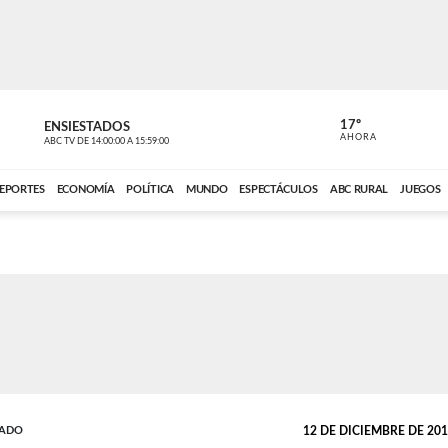
17º
ENSIESTADOS
PERIODÍST
AHORA
ABC TV
DE
14:00:00
A
15:59:00
ABC CARDINAL 
EPORTES
ECONOMÍA
POLÍTICA
MUNDO
ESPECTÁCULOS
ABC RURAL
JUEGOS
SADO
12 DE DICIEMBRE DE 2019