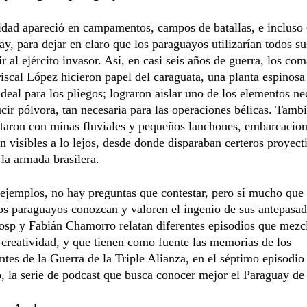
idad apareció en campamentos, campos de batallas, e incluso
ay, para dejar en claro que los paraguayos utilizarían todos su
tir al ejército invasor. Así, en casi seis años de guerra, los c
iscal López hicieron papel del caraguata, una planta espinosa
ideal para los pliegos; lograron aislar uno de los elementos ne
cir pólvora, tan necesaria para las operaciones bélicas. Tamb
taron con minas fluviales y pequeños lanchones, embarcacio
n visibles a lo lejos, desde donde disparaban certeros proyecti
la armada brasilera.
ejemplos, no hay preguntas que contestar, pero sí mucho que 
os paraguayos conozcan y valoren el ingenio de sus antepasad
osp y Fabián Chamorro relatan diferentes episodios que mezc
 creatividad, y que tienen como fuente las memorias de los
ntes de la Guerra de la Triple Alianza, en el séptimo episodio
, la serie de podcast que busca conocer mejor el Paraguay de 