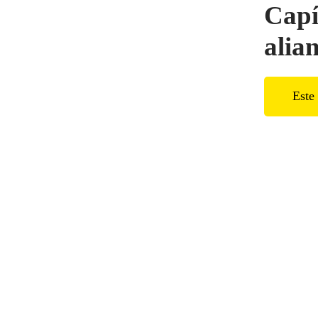
Capí
alia
Este 