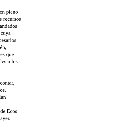
 en pleno
s recursos
omandados
 cuya
cesarios
ién,
nes que
les a los
contar,
os.
lan
 de Ecos
ayer.