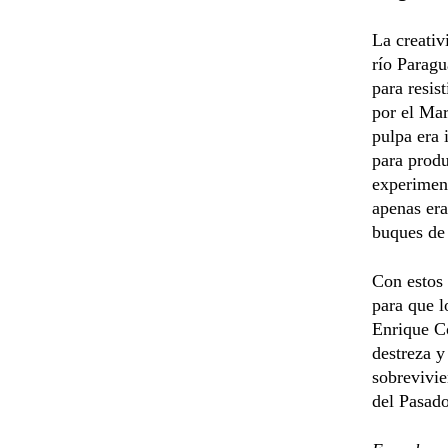
La creativ
río Paragu
para resis
por el Mar
pulpa era 
para produ
experimen
apenas era
buques de 
Con estos 
para que l
Enrique C
destreza y
sobrevivie
del Pasado