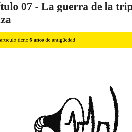
tulo 07 - La guerra de la trip
nza
artículo tiene
6
año
s
de antigüedad