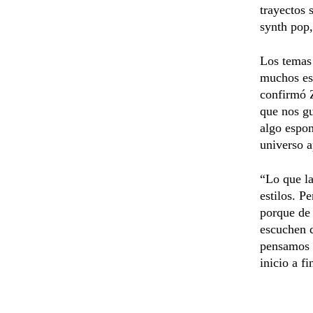
trayectos 
synth pop,
Los temas 
muchos est
confirmó 
que nos g
algo espon
universo a
“Lo que la
estilos. P
porque de
escuchen d
pensamos 
inicio a fi