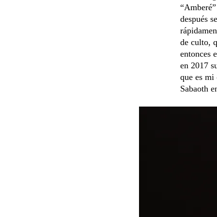
“Amberé” F
después se
rápidament
de culto, 
entonces e
en 2017 su
que es mi
Sabaoth en