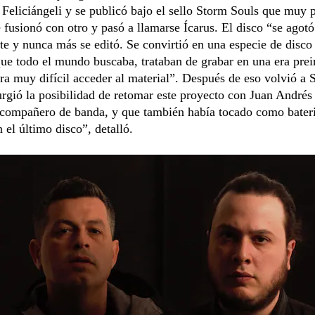
eliciángeli y se publicó bajo el sello Storm Souls que muy 
 fusionó con otro y pasó a llamarse Ícarus. El disco “se agot
e y nunca más se editó. Se convirtió en una especie de disco 
que todo el mundo buscaba, trataban de grabar en una era prei
ra muy difícil acceder al material”. Después de eso volvió a 
rgió la posibilidad de retomar este proyecto con Juan André
 compañero de banda, y que también había tocado como bateri
 el último disco”, detalló.