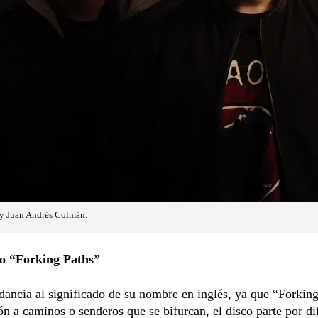
y Juan Andrés Colmán.
lo “Forking Paths”
ancia al significado de su nombre en inglés, ya que “Forkin
ón a caminos o senderos que se bifurcan, el disco parte por di