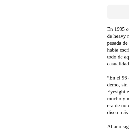
En 1995 c
de heavy 
pesada de 
había escr
todo de aq
casualidad
“En el 96 
demo, sin 
Eyesight e
mucho y me
era de no 
disco más
Al año si