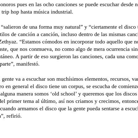
sonoros pues en las ocho canciones se puede escuchar desde 
 trip hop hasta música industrial.
“salieron de una forma muy natural” y “ciertamente el disco 
ilos de canción a canción, incluso dentro de las mismas canc
Zethyaz. “Estamos cómodos en incorporar todo aquello que no
uste, que nos conmueva, no como algo de mera ocurrencia si
táneo. A partir de eso surgieron las canciones, cada una com
parte”, manifestó.
 gente va a escuchar son muchísimos elementos, recursos, va
ero en general el disco tiene un corpus, se escucha de comienzo
 alguna manera somos ‘old school’ y queremos que los discos
el primer tema al último, así nos criamos y crecimos, entonc
cuando armamos el disco que la gente pueda sentarse a escuc
n”, refirió.