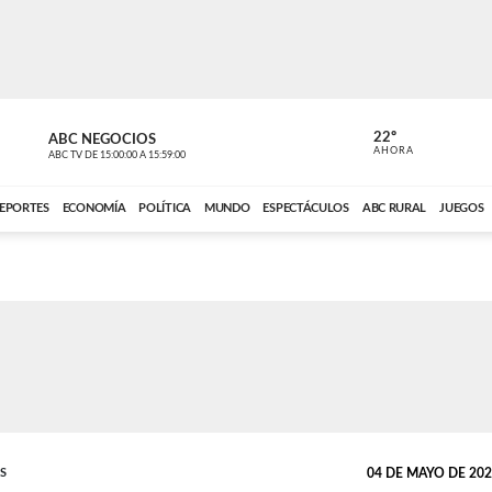
22º
ABC NEGOCIOS
POLIDEPOR
AHORA
ABC TV
DE
15:00:00
A
15:59:00
ABC CARDINAL 
EPORTES
ECONOMÍA
POLÍTICA
MUNDO
ESPECTÁCULOS
ABC RURAL
JUEGOS
S
04 DE MAYO DE 2021