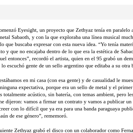
omenzó Eyesight, un proyecto que Zethyaz tenía en paralelo 
metal Sabaoth, y con la que exploraba una línea musical muc
lo que buscaba expresar con esta nueva idea. “Yo tenía mater
ito y que no encajaba dentro de lo que era la estética de Saba
uel entonces”, recordó el artista, quien en el 95 grabó un de
 lo escuchó gente de un sello argentino que editaba a su otra 
estábamos en mi casa (con esa gente) y de casualidad le mues
ninguna expectativa, porque era un sello de metal y el primer
s totalmente acústico, sin batería, con temas ambient, pero le
 dijeron: vamos a firmar un contrato y vamos a publicar un 
creer con lo difícil que ya era para una banda paraguaya publi
 aún de ese género”, rememoró.
guiente Zethyaz grabó el disco con un colaborador como Fern