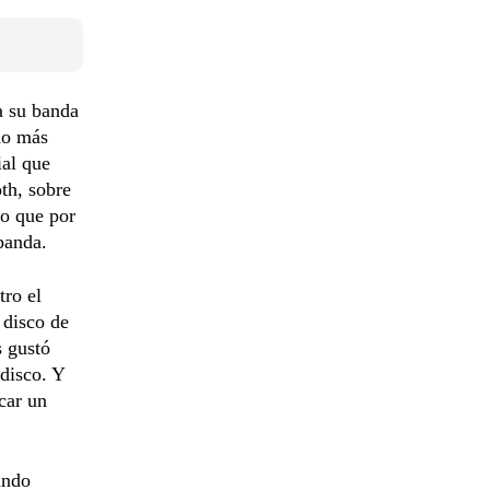
a su banda
ho más
ial que
oth, sobre
mo que por
banda.
tro el
 disco de
s gustó
disco. Y
car un
ando