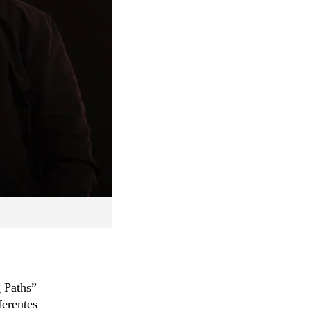
g Paths”
ferentes