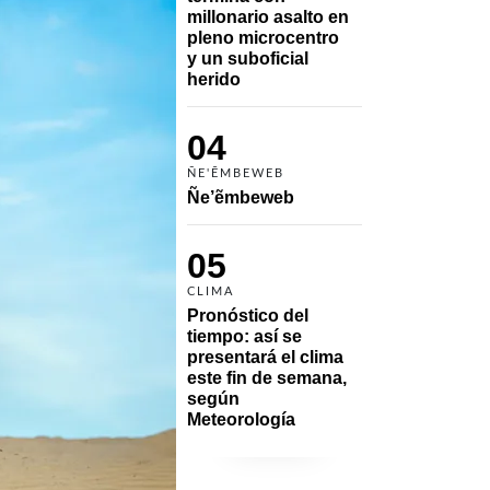
millonario asalto en 
pleno microcentro 
y un suboficial 
herido
04
ÑE'ẼMBEWEB
Ñe’ẽmbeweb
05
CLIMA
Pronóstico del 
tiempo: así se 
presentará el clima 
este fin de semana, 
según 
Meteorología