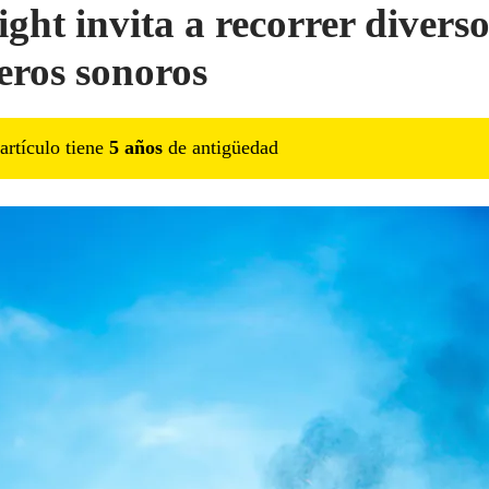
ight invita a recorrer diverso
eros sonoros
artículo tiene
5
año
s
de antigüedad