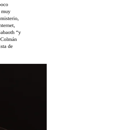
poco
ó muy
misterio,
nternet,
Sabaoth “y
s Colmán
sta de