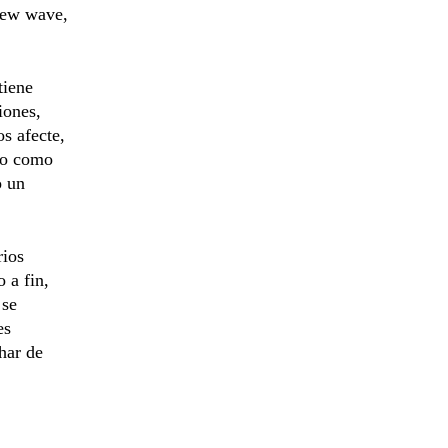
new wave,
tiene
iones,
s afecte,
no como
o un
rios
 a fin,
 se
es
har de