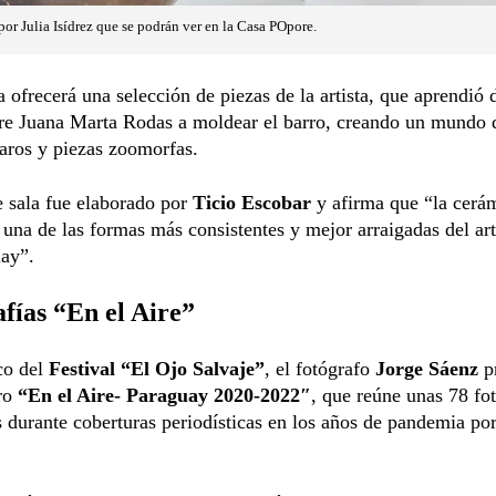
or Julia Isídrez que se podrán ver en la Casa POpore.
 ofrecerá una selección de piezas de la artista, que aprendió
re Juana Marta Rodas a moldear el barro, creando un mundo 
aros y piezas zoomorfas.
e sala fue elaborado por
Ticio Escobar
y afirma que “la cerá
 una de las formas más consistentes y mejor arraigadas del ar
uay”.
fías “En el Aire”
co del
Festival “El Ojo Salvaje”
, el fotógrafo
Jorge Sáenz
pr
bro
“En el Aire- Paraguay 2020-2022″
, que reúne unas 78 fot
s durante coberturas periodísticas en los años de pandemia por