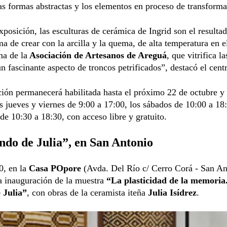
s formas abstractas y los elementos en proceso de transforma
xposición, las esculturas de cerámica de Ingrid son el resulta
a de crear con la arcilla y la quema, de alta temperatura en e
a de la
Asociación de Artesanos de Areguá
, que vitrifica l
n fascinante aspecto de troncos petrificados”, destacó el centr
ión permanecerá habilitada hasta el próximo 22 de octubre y 
os jueves y viernes de 9:00 a 17:00, los sábados de 10:00 a 18
e 10:30 a 18:30, con acceso libre y gratuito.
do de Julia”, en San Antonio
0, en la
Casa POpore
(Avda. Del Río c/ Cerro Corá - San An
la inauguración de la muestra
“La plasticidad de la memoria
 Julia”
, con obras de la ceramista iteña
Julia Isídrez
.