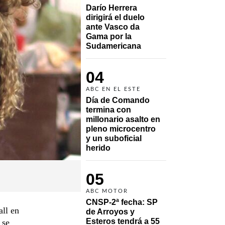
Darío Herrera 
dirigirá el duelo 
ante Vasco da 
Gama por la 
Sudamericana
04
ABC EN EL ESTE
Día de Comando 
termina con 
millonario asalto en 
pleno microcentro 
y un suboficial 
herido
05
ABC MOTOR
CNSP-2ª fecha: SP 
all en
de Arroyos y 
Esteros tendrá a 55 
 se