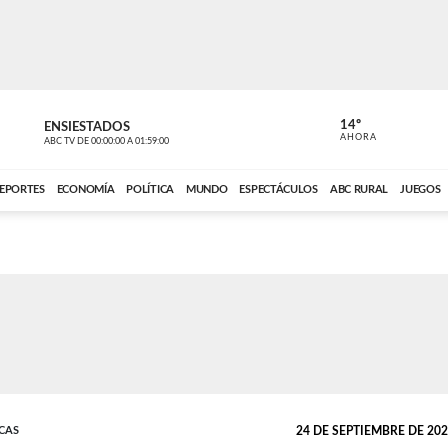
14º
ENSIESTADOS
VOCES DEL
AHORA
ABC TV
DE
00:00:00
A
01:59:00
ABC CARDINAL 
EPORTES
ECONOMÍA
POLÍTICA
MUNDO
ESPECTÁCULOS
ABC RURAL
JUEGOS
CAS
24 DE SEPTIEMBRE DE 2023