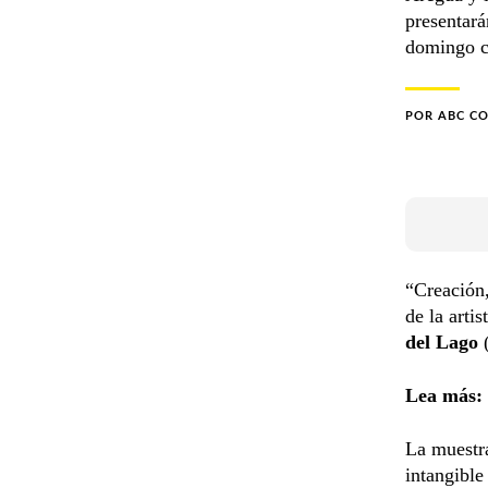
presentará
domingo co
POR
ABC C
“Creación,
de la artis
del Lago
(
Lea más:
La muestra
intangible