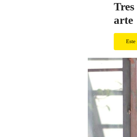
Tres
arte
Este 