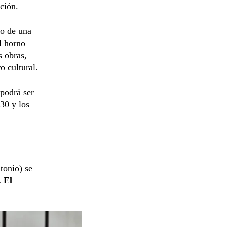
ción.
do de una
l horno
as obras,
o cultural.
podrá ser
:30 y los
tonio) se
. El