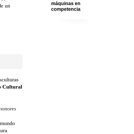
máquinas en 
de un
competencia
sculturas
 Cultural
 honores
n mundo
gura