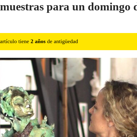
 muestras para un domingo 
artículo tiene
2
año
s
de antigüedad