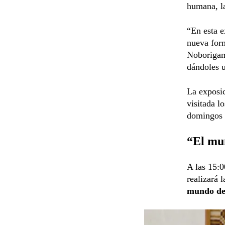
humana, la
“En esta e
nueva form
Noborigam
dándoles u
La exposic
visitada l
domingos d
“El mun
A las 15:0
realizará 
mundo de