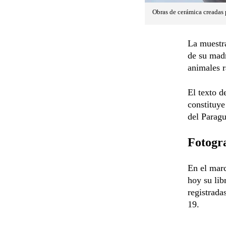
Obras de cerámica creadas p
La muestra
de su mad
animales r
El texto d
constituye
del Parag
Fotogra
En el mar
hoy su li
registrada
19.