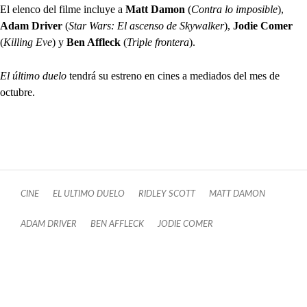
El elenco del filme incluye a
Matt Damon
(
Contra lo imposible
),
Adam Driver
(
Star Wars: El ascenso de Skywalker
),
Jodie Comer
(
Killing Eve
) y
Ben Affleck
(
Triple frontera
).
El último duelo
tendrá su estreno en cines a mediados del mes de
octubre.
CINE
EL ULTIMO DUELO
RIDLEY SCOTT
MATT DAMON
ADAM DRIVER
BEN AFFLECK
JODIE COMER