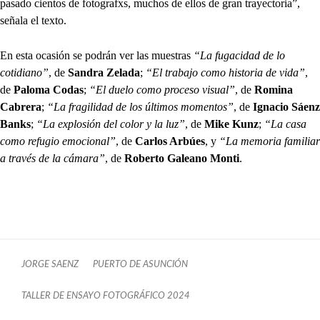
pasado cientos de fotografxs, muchos de ellos de gran trayectoria”,
señala el texto.
En esta ocasión se podrán ver las muestras
“La fugacidad de lo
cotidiano”
, de
Sandra Zelada
;
“El trabajo como historia de vida”
,
de
Paloma Codas
;
“El duelo como proceso visual”
, de
Romina
Cabrera
;
“La fragilidad de los últimos momentos”
, de
Ignacio Sáenz
Banks
;
“La explosión del color y la luz”
, de
Mike Kunz
;
“La casa
como refugio emocional”
, de
Carlos Arbúes
, y
“La memoria familiar
a través de la cámara”
, de
Roberto Galeano Monti
.
JORGE SAENZ
PUERTO DE ASUNCIÓN
TALLER DE ENSAYO FOTOGRÁFICO 2024