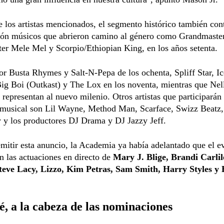
los artistas mencionados, el segmento histórico también cont
ción músicos que abrieron camino al género como Grandmaster
er Mele Mel y Scorpio/Ethiopian King, en los años setenta.
r Busta Rhymes y Salt-N-Pepa de los ochenta, Spliff Star, I
ig Boi (Outkast) y The Lox en los noventa, mientras que Nel
 representan al nuevo milenio. Otros artistas que participarán 
musical son Lil Wayne, Method Man, Scarface, Swizz Beatz,
 y los productores DJ Drama y DJ Jazzy Jeff.
mitir esta anuncio, la Academia ya había adelantado que el e
n las actuaciones en directo de
Mary J. Blige, Brandi Carli
eve Lacy, Lizzo, Kim Petras, Sam Smith, Harry Styles y
, a la cabeza de las nominaciones