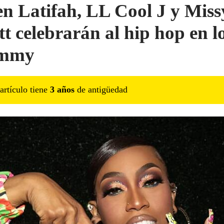
n Latifah, LL Cool J y Miss
tt celebrarán al hip hop en l
mmy
artículo tiene
3
año
s
de antigüedad