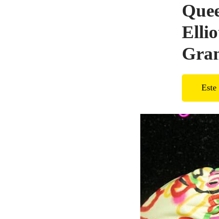
Quee
Ellio
Gra
Este 