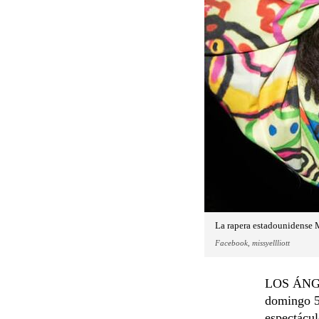
La rapera estadounidense M
Facebook, missyellliott
LOS ÁNGEL
domingo 5 
espectácu