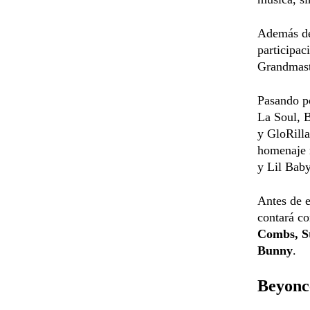
Además de 
participa
Grandmast
Pasando po
La Soul, B
y GloRilla
homenaje 
y Lil Baby
Antes de e
contará co
Combs, St
Bunny
.
Beyoncé