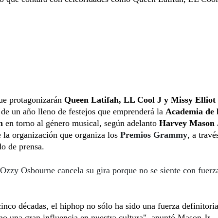
ue protagonizarán
Queen Latifah, LL Cool J y Missy Elliot
 de un año lleno de festejos que emprenderá la
Academia de 
n
en torno al género musical, según adelanto
Harvey Mason 
e la organización que organiza los
Premios Grammy
, a travé
o de prensa.
Ozzy Osbourne cancela su gira porque no se siente con fuerz
inco décadas, el hiphop no sólo ha sido una fuerza definitoria
no una gran influencia en nuestra cultura", apuntó Mason Jr.