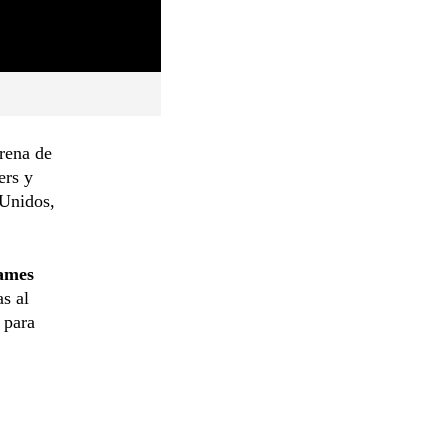
rena de
ers y
 Unidos,
ames
s al
 para