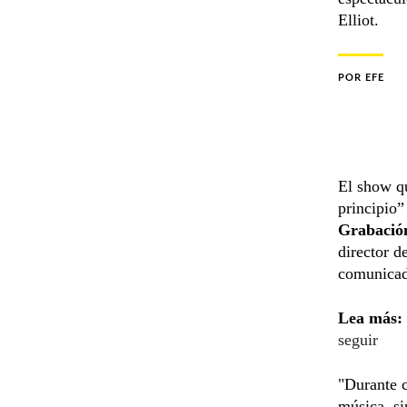
Elliot.
POR
EFE
El show q
principio”
Grabació
director d
comunicad
Lea más:
seguir
"Durante c
música, si