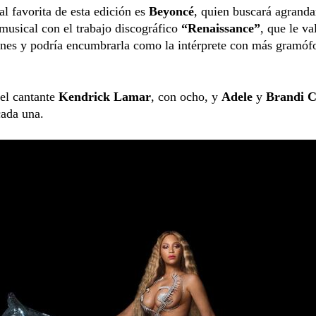
al favorita de esta edición es
Beyoncé
, quien buscará agrand
musical con el trabajo discográfico
“Renaissance”
, que le va
nes y podría encumbrarla como la intérprete con más gramófo
el cantante
Kendrick Lamar
, con ocho, y
Adele
y
Brandi C
cada una.