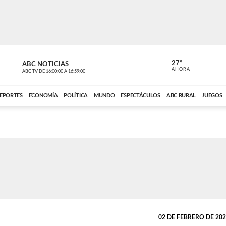
27º
ABC NOTICIAS
ANCHO PER
AHORA
ABC TV
DE
16:00:00
A
16:59:00
ABC CARDINAL 
EPORTES
ECONOMÍA
POLÍTICA
MUNDO
ESPECTÁCULOS
ABC RURAL
JUEGOS
02 DE FEBRERO DE 2023