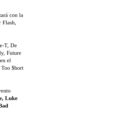
ará con la
 Flash,
ce-T, De
ly, Future
en el
 Too $hort
vento
le, Luke
 Bad