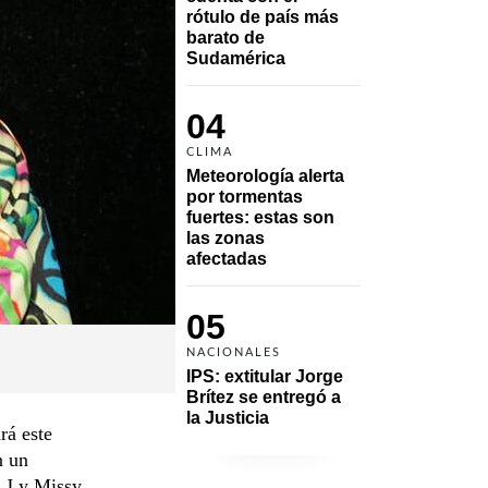
rótulo de país más 
barato de 
Sudamérica
04
CLIMA
Meteorología alerta 
por tormentas 
fuertes: estas son 
las zonas 
afectadas
05
NACIONALES
IPS: extitular Jorge 
Brítez se entregó a 
la Justicia
rá este
n un
 J y Missy