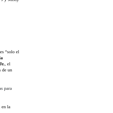
es “solo el
la
Jr.
, el
s de un
as para
 en la