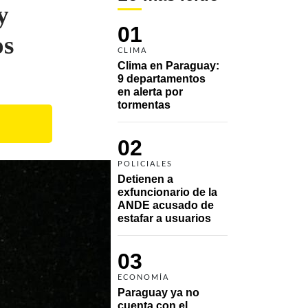
y
01
os
CLIMA
Clima en Paraguay: 
9 departamentos 
en alerta por 
tormentas
02
POLICIALES
Detienen a 
exfuncionario de la 
ANDE acusado de 
estafar a usuarios
03
ECONOMÍA
Paraguay ya no 
cuenta con el 