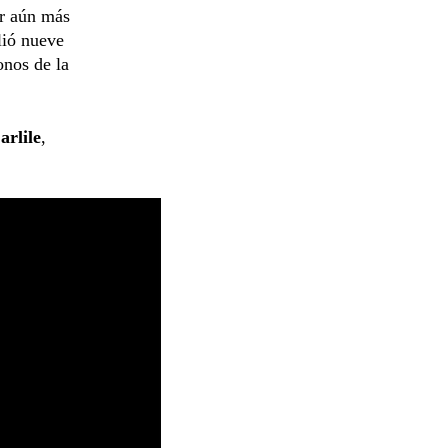
ar aún más
lió nueve
nos de la
arlile
,