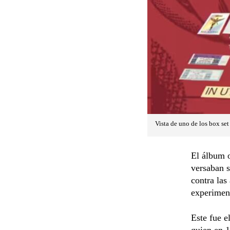
Vista de uno de los box se
El álbum o
versaban s
contra las
experimen
Este fue e
quien en 1