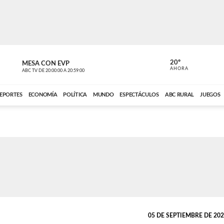
20º
MESA CON EVP
EL OBSERV
AHORA
ABC TV
DE
20:00:00
A
20:59:00
ABC CARDINAL 
EPORTES
ECONOMÍA
POLÍTICA
MUNDO
ESPECTÁCULOS
ABC RURAL
JUEGOS
05 DE SEPTIEMBRE DE 2023