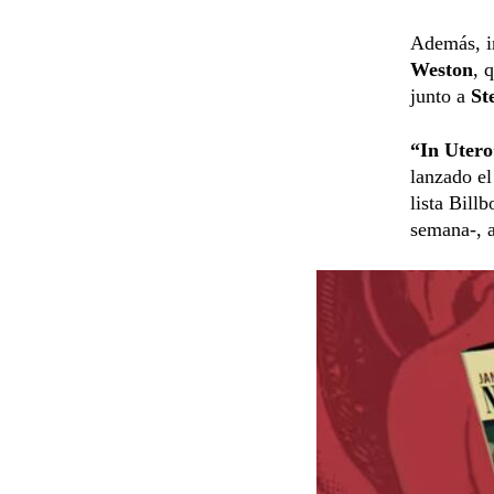
Además, in
Weston
, 
junto a
St
“In Utero
lanzado el
lista Bill
semana-, a