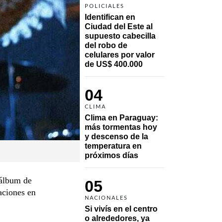
POLICIALES
Identifican en 
Ciudad del Este al 
supuesto cabecilla 
del robo de 
celulares por valor 
de US$ 400.000
04
CLIMA
Clima en Paraguay: 
más tormentas hoy 
y descenso de la 
temperatura en 
próximos días
 álbum de
05
aciones en
NACIONALES
Si vivís en el centro 
o alrededores, ya 