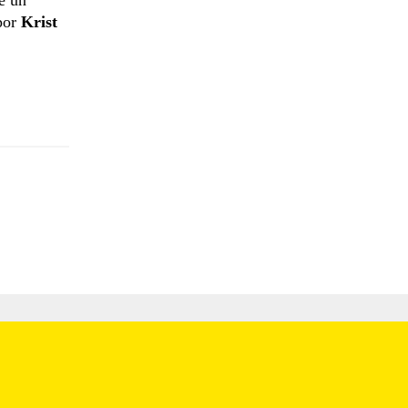
 por
Krist