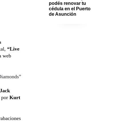
podés renovar tu 
cédula en el Puerto 
de Asunción
s
al,
“Live
na web
 Diamonds”
Jack
a por
Kurt
rabaciones