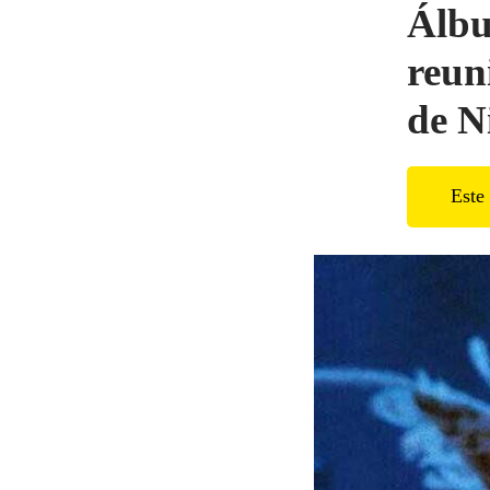
Álbu
reun
de N
Este 