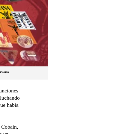
irvana.
canciones
 luchando
que había
e Cobain,
e un