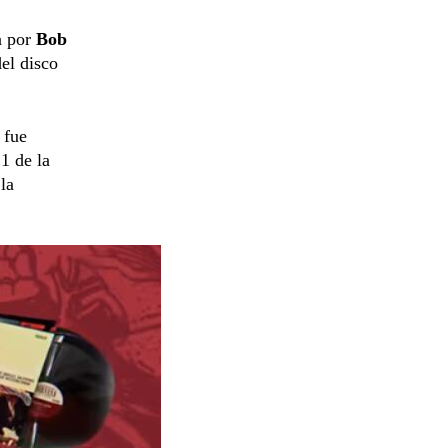
a por
Bob
el disco
 fue
1 de la
la