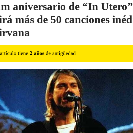
m aniversario de “In Utero”
irá más de 50 canciones inéd
irvana
artículo tiene
2
año
s
de antigüedad