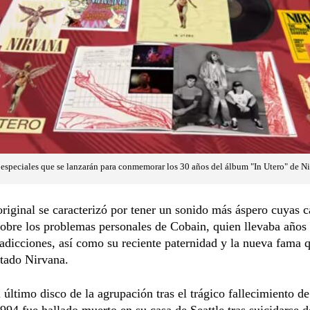
t especiales que se lanzarán para conmemorar los 30 años del álbum "In Utero" de N
riginal se caracterizó por tener un sonido más áspero cuyas 
obre los problemas personales de Cobain, quien llevaba años
 adicciones, así como su reciente paternidad y la nueva fama 
tado Nirvana.
l último disco de la agrupación tras el trágico fallecimiento d
994 fue hallado muerto en su casa de Seattle tras suicidarse d