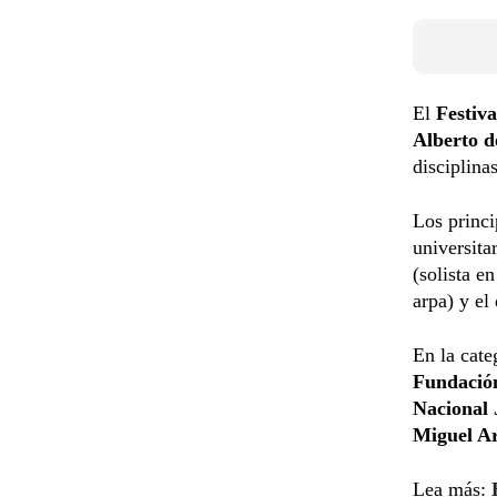
El
Festiv
Alberto d
disciplina
Los princi
universita
(solista en
arpa) y el
En la cate
Fundación
Nacional
Miguel A
Lea más: