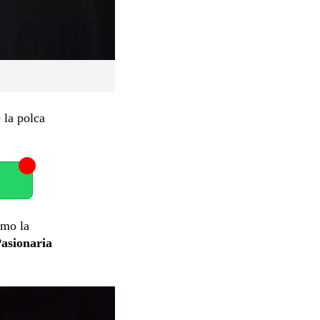
 la polca
omo la
asionaria