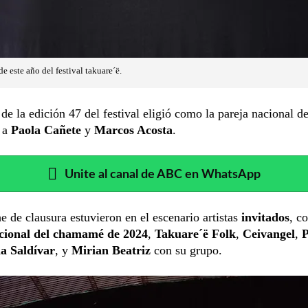
e este año del festival takuare´ë.
o
de la edición 47 del festival
eligió como la
pareja nacional de
 a
Paola Cañete
y
Marcos Acosta
.
Unite al canal de ABC en WhatsApp
e de clausura estuvieron en el escenario artistas
invitados
, c
cional del chamamé de 2024
,
Takuare´ë Folk
,
Ceivangel
,
P
a Saldívar
, y
Mirian Beatriz
con su grupo.