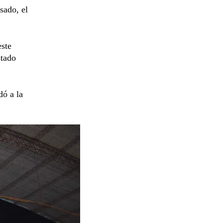
sado, el
este
stado
dó a la