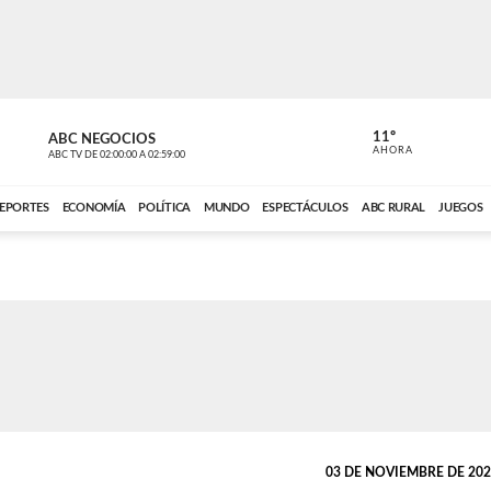
11º
ABC NEGOCIOS
VOCES DEL
AHORA
ABC TV
DE
02:00:00
A
02:59:00
ABC CARDINAL 
EPORTES
ECONOMÍA
POLÍTICA
MUNDO
ESPECTÁCULOS
ABC RURAL
JUEGOS
03 DE NOVIEMBRE DE 2024