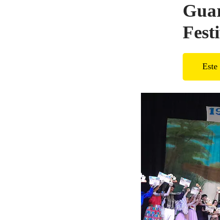
Guar
Fest
Este 