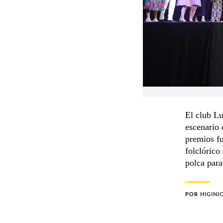
El club L
escenario 
premios fu
folclórico
polca par
POR
HIGINI