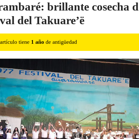
ambaré: brillante cosecha d
ival del Takuare’ë
artículo tiene
1
año
de antigüedad