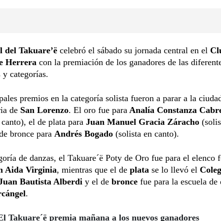
al del Takuare’ë
celebró el sábado su jornada central en el
Cl
e Herrera
con la premiación de los ganadores de las diferent
s y categorías.
pales premios en la categoría solista fueron a parar a la ciuda
ria de
San Lorenzo
. El oro fue para
Analía Constanza Cabr
 canto), el de
plata para
Juan Manuel Gracia Záracho
(solis
 de bronce para
Andrés Bogado
(solista en canto).
goría de danzas, el Takuare´ë Poty de Oro fue para el elenco f
 Aida Virginia
, mientras que el de
plata
se lo llevó el
Coleg
Juan Bautista Alberdi
y el de
bronce
fue para la escuela de
rcángel
.
El Takuare´ë premia mañana a los nuevos ganadores