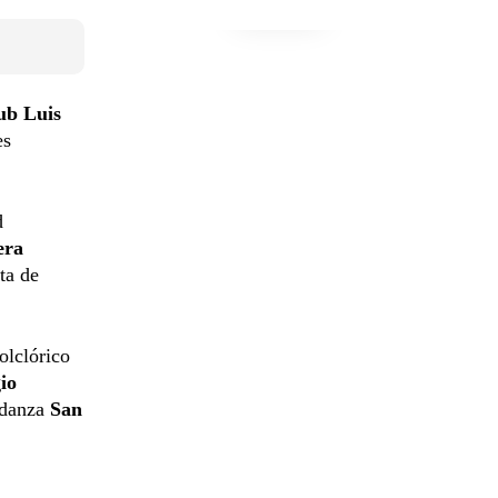
ub Luis
es
d
era
ta de
olclórico
io
 danza
San