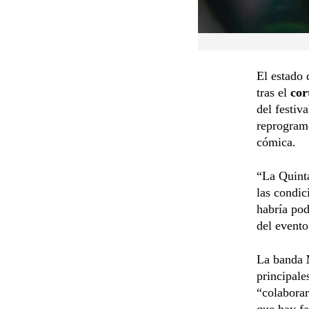
El estado 
tras el
cor
del festiv
reprogramó
cómica.
“La Quinta
las condic
habría pod
del evento
La banda
principale
“colabora
que hay fa