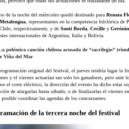
nal, provocó que todas sus actuaciones se trasladaran un día.
rno de la noche del miércoles quedó destinado para
Renata Fl
Metalengua
, representantes en la competencia folclórica de 
Chile, respectivamente, y de
Santi Borda
,
Cecille
y
Geróni
ntes internacionales de Argentina, Italia y Bolivia.
La polémica canción chilena acusada de “sacrilegio” triunf
de Viña del Mar
rogramación original del festival, el jueves tendría lugar la fi
nes y el viernes actuarían tan solo los ganadores, pero ante 
or el corte eléctrico, la dirección del evento ha dicho estar s
pción de alargarlas hasta sábado, o de finalizarlas el viernes e
 posible coordinar las agendas de los concursantes.
amación de la tercera noche del festival