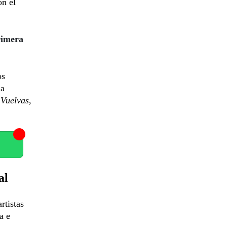
on el
rimera
os
ha
Vuelvas
,
al
rtistas
a e