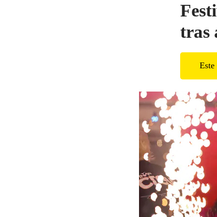
Fest
tras
Este 