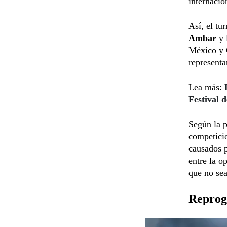
internacio
Así, el tu
Ambar
y
México y 
representa
Lea más:
Festival 
Según la p
competicio
causados p
entre la o
que no sea
Reprogr