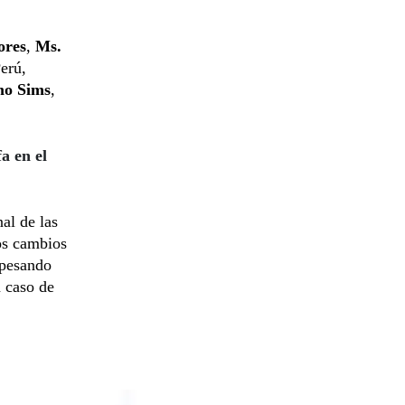
ores
,
Ms.
Perú,
mo Sims
,
a en el
nal de las
los cambios
opesando
n caso de