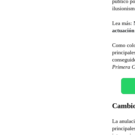
público po
ilusionism
Lea más:
actuación
Como colo
principale
conseguid
Primera C
Cambios
La anulaci
principale