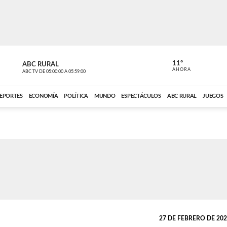
11º
ABC RURAL
CONTACTO
AHORA
ABC TV
DE
05:00:00
A
05:59:00
ABC CARDINAL 
EPORTES
ECONOMÍA
POLÍTICA
MUNDO
ESPECTÁCULOS
ABC RURAL
JUEGOS
27 DE FEBRERO DE 2025