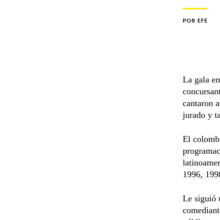
POR
EFE
La gala em
concursant
cantaron 
jurado y t
El colom
programaci
latinoamer
1996, 199
Le siguió 
comediant