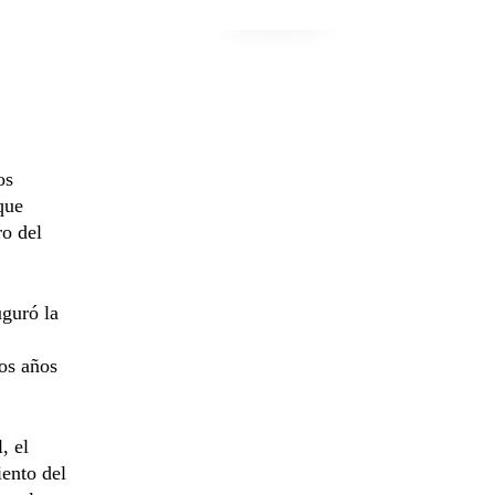
os
que
o del
uguró la
los años
, el
iento del