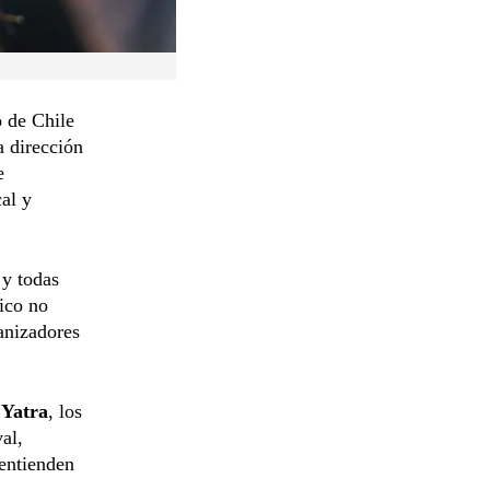
o de Chile
a dirección
e
al y
 y todas
lico no
anizadores
 Yatra
, los
val,
entienden