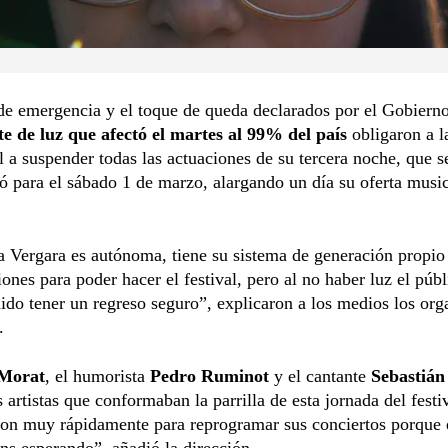
de emergencia y el toque de queda declarados por el Gobiern
te de luz que afectó el martes al 99% del país
obligaron a l
al a suspender todas las actuaciones de su tercera noche, que s
 para el sábado 1 de marzo, alargando un día su oferta music
 Vergara es autónoma, tiene su sistema de generación propio
iones para poder hacer el festival, pero al no haber luz el púb
ido tener un regreso seguro”, explicaron a los medios los org
.
Morat
, el humorista
Pedro Ruminot
y el cantante
Sebastián
s artistas que conformaban la parrilla de esta jornada del festi
ron muy rápidamente para reprogramar sus conciertos porque 
ns esperando”, añadió la dirección.