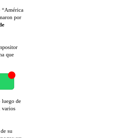
de “América
smaron por
de
mpositor
ma que
o luego de
 varios
.
 de su