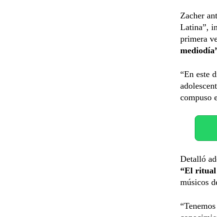
Zacher ant
Latina”, i
primera v
mediodía
“En este d
adolescent
compuso en
Detalló ad
“El ritual
músicos d
“Tenemos 