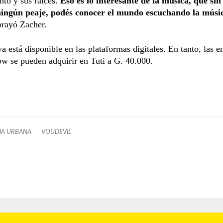
to y sus raíces.
Eso es lo interesante de la música, que si
ningún peaje, podés conocer el mundo escuchando la músi
brayó Zacher.
a está disponible en las plataformas digitales. En tanto, las e
ow se pueden adquirir en Tuti a G. 40.000.
IA URBANA
VOUDEVIL