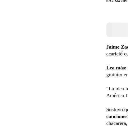
POR
MARIPI
Jaime Za
acarició c
Lea más:
gratuito e
“La idea l
América La
Sostuvo qu
canciones
chacarera,