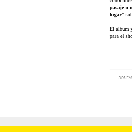
conocimien
pasaje o 
lugar
” su
El álbum y
para el sh
BOHEM