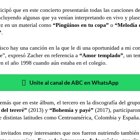
icipó que en este concierto presentarán todas las canciones 
ncluyendo algunas que ya venían interpretando en vivo y pla
ez en un material como
“Pingüinos en tu copa”
o
“Melodía 
”
.
isco hay una canción en la que le di una oportunidad a mi co
e”, expresó Zacher en referencia a
“Amor templado”
, un te
 el año 1998 cuando aún estaba en el colegio.
Unite al canal de ABC en WhatsApp
emás que en este álbum, el tercero en la discografía del grup
 del tereré”
(2013) y
“Bohemia y payé”
(2017), participaron
e distintas latitudes como Centroamérica, Colombia y España
invitados muy interesantes que nos fueron nutriendo también