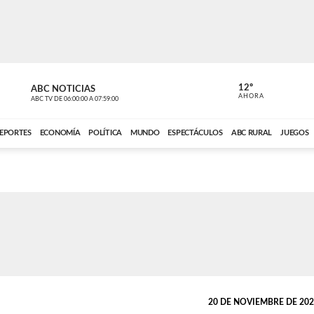
12º
ABC NOTICIAS
LA PRIMER
AHORA
ABC TV
DE
06:00:00
A
07:59:00
ABC CARDINAL 
EPORTES
ECONOMÍA
POLÍTICA
MUNDO
ESPECTÁCULOS
ABC RURAL
JUEGOS
20 DE NOVIEMBRE DE 2025