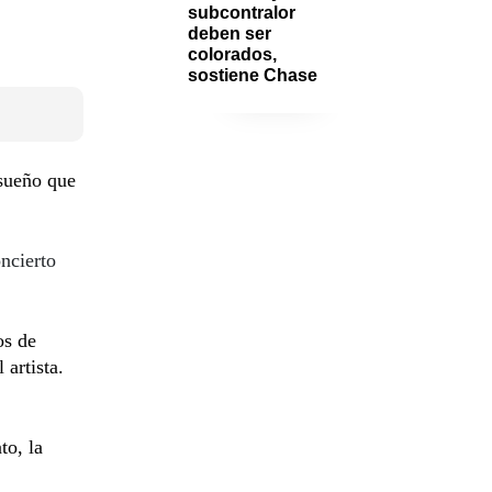
subcontralor 
deben ser 
colorados, 
sostiene Chase
 sueño que
ncierto
os de
artista.
to, la