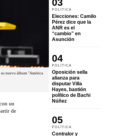
03
POLÍTICA
Elecciones: Camilo 
Pérez dice que la 
ANR es el 
“cambio” en 
Asunción 
04
POLÍTICA
Oposición sella 
vo su nuevo álbum "América
alianza para 
disputar Villa 
Hayes, bastión 
político de Bachi 
Núñez
con un
artir de
05
POLÍTICA
Contralor y 