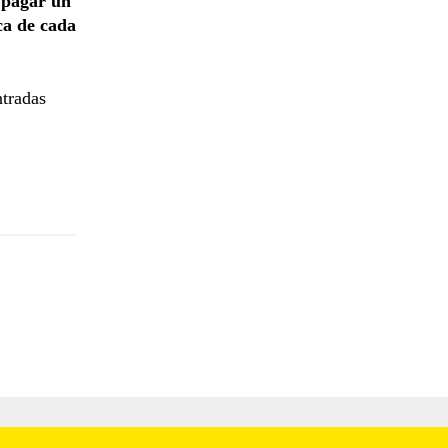
n pagar un
ca de cada
ntradas