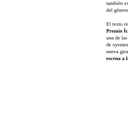
también ex
del género
El texto r
Premio Í
una de las
de oyentes
nueva gir
escena a l