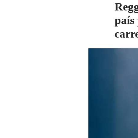
Regg
país
carr