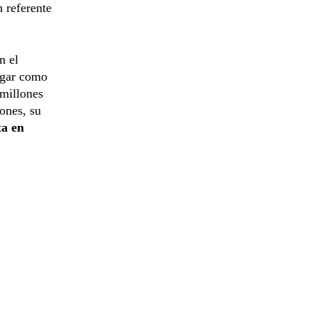
n referente
n el
ugar como
 millones
ones, su
ta en