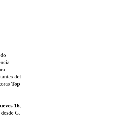
odo
encia
ara
tantes del
ctoras
Top
jueves 16
,
s desde G.