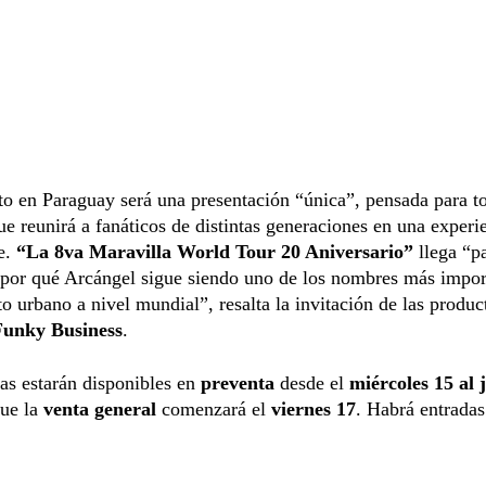
to en Paraguay será una presentación “única”, pensada para t
ue reunirá a fanáticos de distintas generaciones en una experi
e.
“La 8va Maravilla World Tour 20 Aniversario”
llega “p
 por qué Arcángel sigue siendo uno de los nombres más impor
 urbano a nivel mundial”, resalta la invitación de las produ
Funky Business
.
as estarán disponibles en
preventa
desde el
miércoles 15 al 
que la
venta general
comenzará el
viernes 17
. Habrá entrada