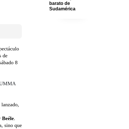
barato de 
Sudamérica
pectáculo
s de
 sábado 8
en UMMA
 lanzado,
 Beéle
.
a, sino que