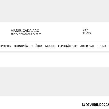
21º
MADRUGADA ABC
MADRUGAD
AHORA
ABC TV
DE
00:00:00
A
04:59:00
ABC CARDINAL 
EPORTES
ECONOMÍA
POLÍTICA
MUNDO
ESPECTÁCULOS
ABC RURAL
JUEGOS
13 DE ABRIL DE 2026