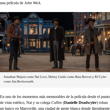
una película de
John Wick
.
Jonathan Majors como Nat Love, Delroy Lindo como Bass Reeves y RJ Cyler
como Jim Beckwourth.
En uno de los momentos más memorables de la película desde el punto
de vista estético, Nat y su colega Cuffee (
Danielle Deadwyler
) roban
un banco en Marysville, una ciudad de gente blanca donde literalmente