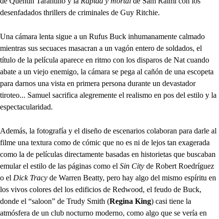
de Quentin Tarantino y la
Rápida y mortal
de Sam Raimi con los
desenfadados thrillers de criminales de Guy Ritchie.
Una cámara lenta sigue a un Rufus Buck inhumanamente calmado
mientras sus secuaces masacran a un vagón entero de soldados, el
título de la película aparece en ritmo con los disparos de Nat cuando
abate a un viejo enemigo, la cámara se pega al cañón de una escopeta
para darnos una vista en primera persona durante un devastador
tiroteo... Samuel sacrifica alegremente el realismo en pos del estilo y la
espectacularidad.
Además, la fotografía y el diseño de escenarios colaboran para darle al
filme una textura como de cómic que no es ni de lejos tan exagerada
como la de películas directamente basadas en historietas que buscaban
emular el estilo de las páginas como el
Sin City
de Robert Roedríguez
o el
Dick Tracy
de Warren Beatty, pero hay algo del mismo espíritu en
los vivos colores del los edificios de Redwood, el feudo de Buck,
donde el “saloon” de Trudy Smith (
Regina King
) casi tiene la
atmósfera de un club nocturno moderno, como algo que se vería en