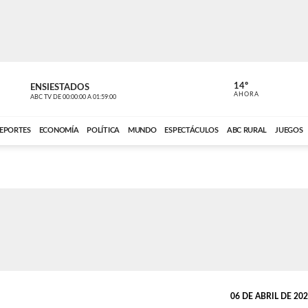
14º
ENSIESTADOS
VOCES DEL
AHORA
ABC TV
DE
00:00:00
A
01:59:00
ABC CARDINAL 
EPORTES
ECONOMÍA
POLÍTICA
MUNDO
ESPECTÁCULOS
ABC RURAL
JUEGOS
06 DE ABRIL DE 2026