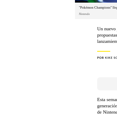
"Pokémon Champions" llega
Nintendo
Un nuevo j
propuestas
lanzamien
POR
KIKE S
Esta seman
generación
de Nintend