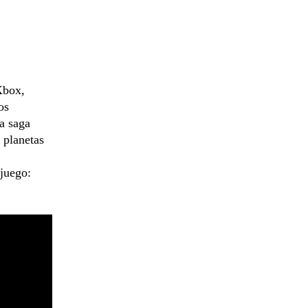
Xbox,
os
la saga
 planetas
 juego: