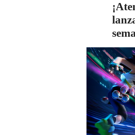
¡Ate
lanz
sem