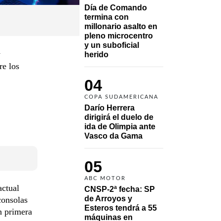
Día de Comando 
termina con 
millonario asalto en 
pleno microcentro 
y un suboficial 
y
herido
re los
04
COPA SUDAMERICANA
Darío Herrera 
dirigirá el duelo de 
ida de Olimpia ante 
Vasco da Gama 
05
ABC MOTOR
actual
CNSP-2ª fecha: SP 
de Arroyos y 
consolas
Esteros tendrá a 55 
n primera
máquinas en 