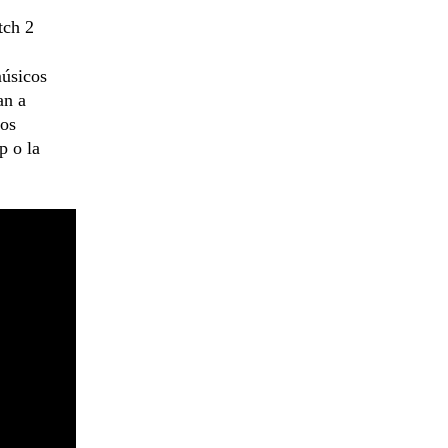
tch 2
músicos
an a
nos
p o la