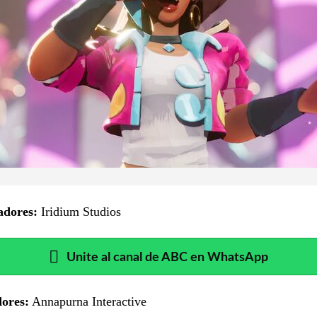
adores:
Iridium Studios
Unite al canal de ABC en WhatsApp
dores:
Annapurna Interactive