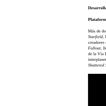
Desarroll
Platafor
Más de do
Starfield
,
creadores
Fallout
, l
de la Vía 
interplane
Shattered