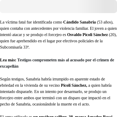
La víctima fatal fue identificada como
Cándido Sanabria
(53 años),
quien contaba con antecedentes por violencia familiar. El joven a quien
intentó atacar y se produjo el forcejeo es
Osvaldo Picoli Sánchez
(20),
quien fue aprehendido en el lugar por efectivos policiales de la
Subcomisaría 33ª.
Lea más:
Testigos comprometen más al acusado por el crimen de
excapellán
Según testigos, Sanabria habría irrumpido en aparente estado de
ebriedad en la vivienda de su vecino
Picoli Sánchez,
a quien habría
intentado dispararle. En un intento por desarmarlo, se produjo un
forcejeo entre ambos que terminó con un disparo que impactó en el
pecho de Sanabria, ocasionándole la muerte en el acto.
El arma utilizada es
un revólver calibre .38, marca Amadeo Rossi,