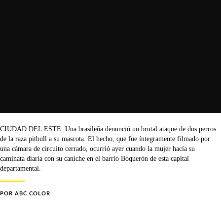
CIUDAD DEL ESTE. Una brasileña denunció un brutal ataque de dos perros
de la raza pitbull a su mascota. El hecho, que fue íntegramente filmado por
una cámara de circuito cerrado, ocurrió ayer cuando la mujer hacía su
caminata diaria con su caniche en el barrio Boquerón de esta capital
departamental.
POR
ABC COLOR