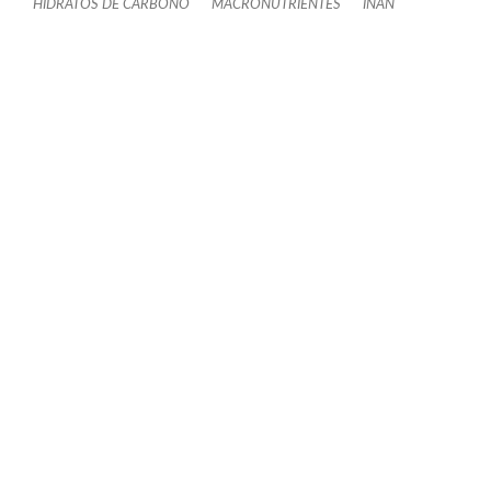
HIDRATOS DE CARBONO
MACRONUTRIENTES
INAN