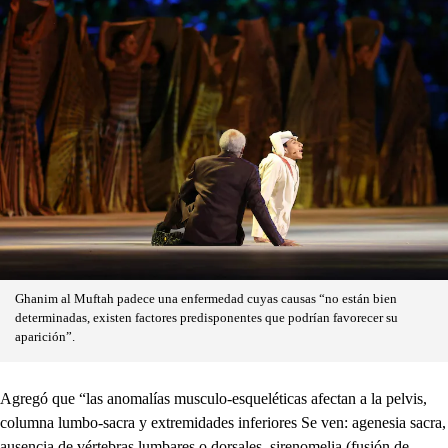
Ghanim al Muftah padece una enfermedad cuyas causas “no están bien
determinadas, existen factores predisponentes que podrían favorecer su
aparición”.
Agregó que “las anomalías musculo-esqueléticas afectan a la pelvis,
columna lumbo-sacra y extremidades inferiores Se ven: agenesia sacra,
ausencia de vértebras lumbares o dorsales, sirenomelia (fusión de