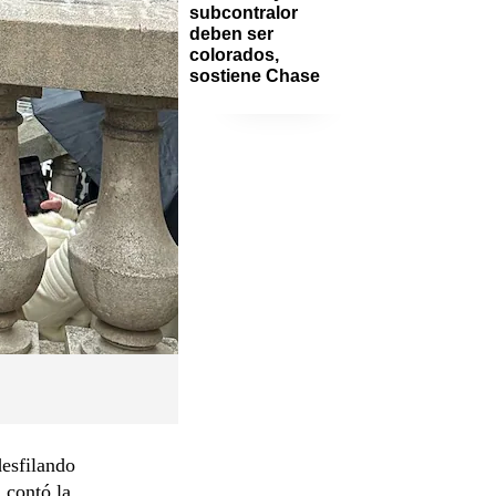
subcontralor 
deben ser 
colorados, 
sostiene Chase
desfilando
 contó la