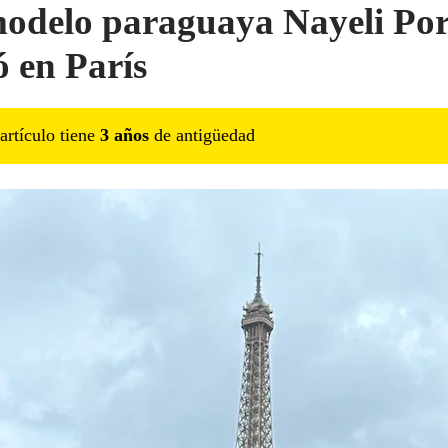
odelo paraguaya Nayeli Port
ó en París
artículo tiene
3
año
s
de antigüedad