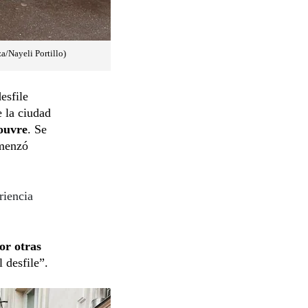
za/Nayeli Portillo)
esfile
e la ciudad
ouvre
. Se
omenzó
riencia
or otras
 desfile”.