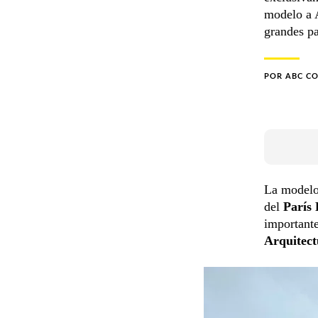
modelo a 
grandes p
POR
ABC C
La model
del
París
important
Arquitect