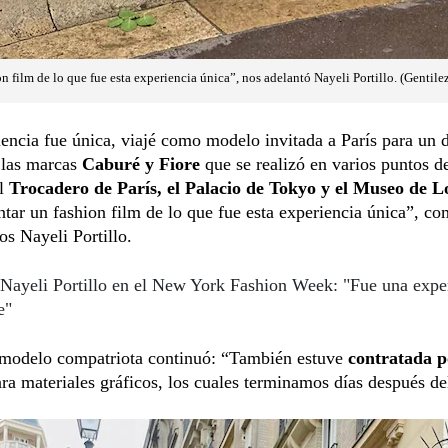
on film de lo que fue esta experiencia única”, nos adelantó Nayeli Portillo. (Gentile
encia fue única, viajé como modelo invitada a París para un d
 las marcas
Caburé y Fiore
que se realizó en varios puntos d
l
Trocadero de París, el Palacio de Tokyo y el Museo de L
ntar un fashion film de lo que fue esta experiencia única”, c
s Nayeli Portillo.
Nayeli Portillo en el New York Fashion Week: "Fue una expe
e"
 modelo compatriota continuó: “También estuve
contratada p
ra materiales gráficos, los cuales terminamos días después del