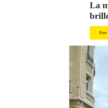
La m
brill
Este 