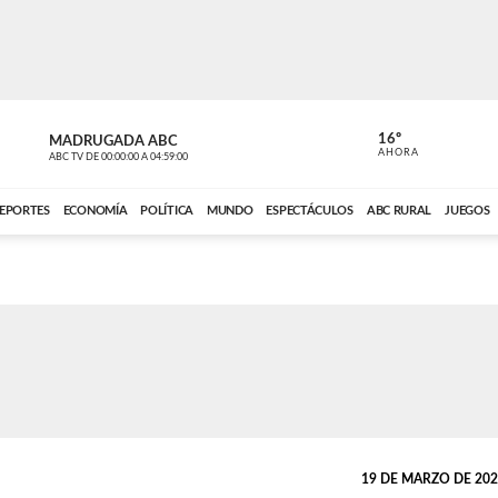
16º
MADRUGADA ABC
MADRUGAD
AHORA
ABC TV
DE
00:00:00
A
04:59:00
ABC CARDINAL 
EPORTES
ECONOMÍA
POLÍTICA
MUNDO
ESPECTÁCULOS
ABC RURAL
JUEGOS
19 DE MARZO DE 2023