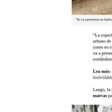
"Se va a presentar un fashi
“La experi
urbano de
como en e
va a prese
contándono
Lea más:
inolvidabl
Luego, la
marcas
pa