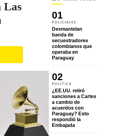
n Las
01
a
POLICIALES
Desmantelan 
banda de 
secuestradores 
colombianos que 
operaba en 
Paraguay
02
POLÍTICA
¿EE.UU. retiró 
sanciones a Cartes 
a cambio de 
acuerdos con 
Paraguay? Esto 
respondió la 
Embajada