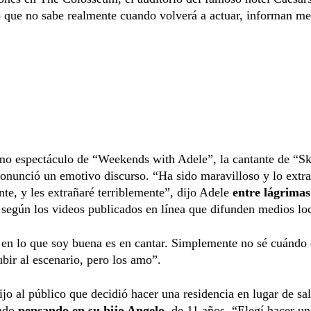
 que no sabe realmente cuando volverá a actuar, informan me
mo espectáculo de “Weekends with Adele”, la cantante de “Sk
onunció un emotivo discurso. “Ha sido maravilloso y lo extr
nte, y les extrañaré terriblemente”, dijo Adele
entre lágrimas
 según los videos publicados en línea que difunden medios loc
en lo que soy buena es en cantar. Simplemente no sé cuándo 
ubir al escenario, pero los amo”.
ijo al público que decidió hacer una residencia en lugar de sal
undo
pensando en su hijo Angelo
, de 11 años. “Elegí hacer un