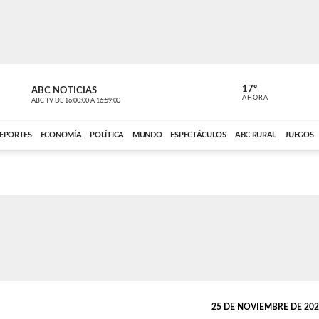
17º
ABC NOTICIAS
ANCHO PER
AHORA
ABC TV
DE
16:00:00
A
16:59:00
ABC CARDINAL 
EPORTES
ECONOMÍA
POLÍTICA
MUNDO
ESPECTÁCULOS
ABC RURAL
JUEGOS
25 DE NOVIEMBRE DE 2024