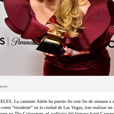
BROWN
ES. La cantante Adele ha puesto fin este fin de semana a 
 como “residente” en la ciudad de Las Vegas, tras realizar un
ones en The Colosseum, el auditorio del famoso hotel Caesars