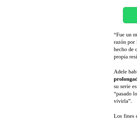
“Fue un m
razón por 
hecho de q
propia res
Adele habí
prolonga
su serie e
“pasado lo
vivirla”.
Los fines