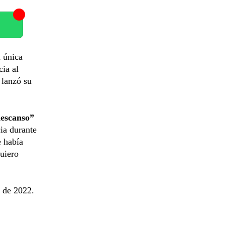
a única
cia al
 lanzó su
descanso”
cia durante
e había
uiero
 de 2022.