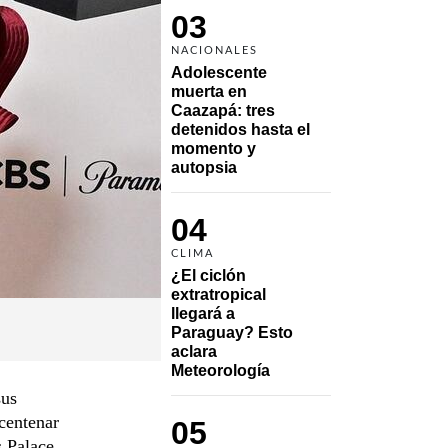
03
NACIONALES
Adolescente 
muerta en 
Caazapá: tres 
detenidos hasta el 
momento y 
autopsia
04
CLIMA
¿El ciclón 
extratropical 
llegará a 
Paraguay? Esto 
aclara 
Meteorología
sus
 centenar
05
 Palace,