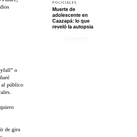
POLICIALES
dios
Muerte de 
adolescente en 
Caazapá: lo que 
reveló la autopsia
yfall” o
añaré
al público
ales.
quiero
ir de gira
a