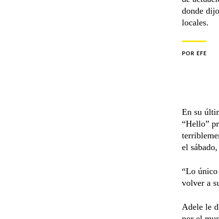
donde dijo
locales.
POR
EFE
En su últi
“Hello” pr
terribleme
el sábado,
“Lo único 
volver a s
Adele le d
por el m