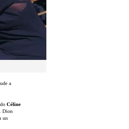
ude a
ndo
Céline
. Dion
 un