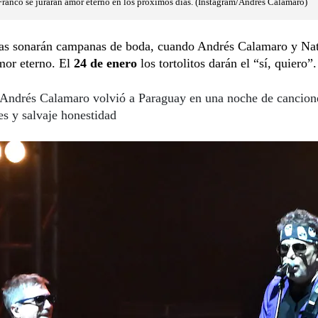
ranco se jurarán amor eterno en los próximos días. (Instagram/Andrés Calamaro)
ías sonarán campanas de boda, cuando Andrés Calamaro y Nat
mor eterno. El
24 de enero
los tortolitos darán el “sí, quiero”.
Andrés Calamaro volvió a Paraguay en una noche de cancion
s y salvaje honestidad