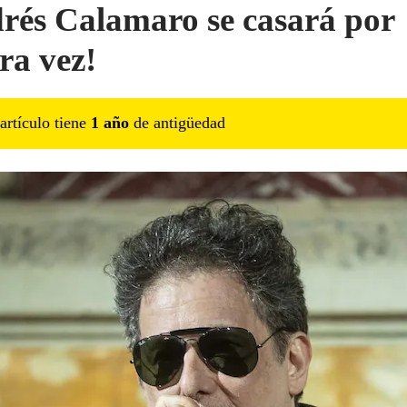
rés Calamaro se casará por
ra vez!
artículo tiene
1
año
de antigüedad