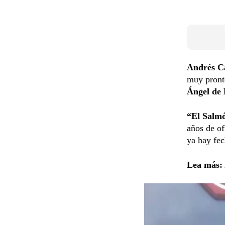
Andrés C
muy pront
Ángel de 
“El Salm
años de of
ya hay fec
Lea más: