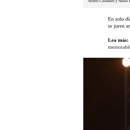
Andrés Calamaro y Natalí F
En solo d
se juren a
Lea más:
memorable