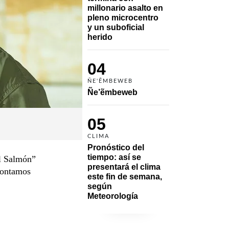
millonario asalto en 
pleno microcentro 
y un suboficial 
herido
04
ÑE'ẼMBEWEB
Ñe’ẽmbeweb
05
CLIMA
Pronóstico del 
tiempo: así se 
El Salmón”
presentará el clima 
 contamos
este fin de semana, 
según 
Meteorología