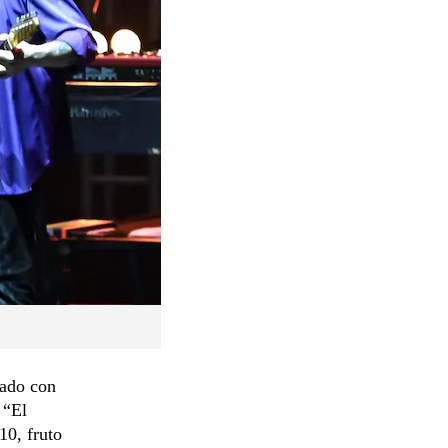
sado con
 “El
10, fruto