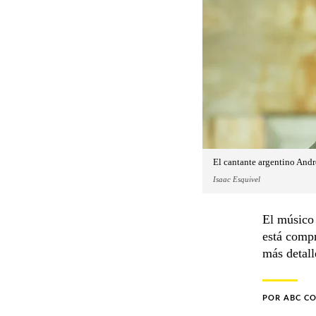
El cantante argentino André
Isaac Esquivel
El músico 
está compr
más detal
POR
ABC C