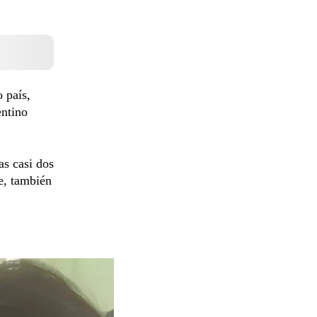
o país,
entino
as casi dos
be, también