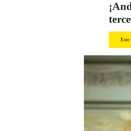
¡And
terce
Este 