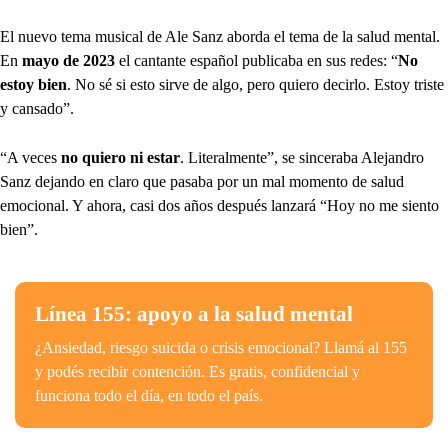
El nuevo tema musical de Ale Sanz aborda el tema de la salud mental.
En
mayo de 2023
el cantante español publicaba en sus redes: “
No
estoy bien
. No sé si esto sirve de algo, pero quiero decirlo. Estoy triste
y cansado”.
“A veces
no quiero ni estar
. Literalmente”, se sinceraba Alejandro
Sanz dejando en claro que pasaba por un mal momento de salud
emocional. Y ahora, casi dos años después lanzará “Hoy no me siento
bien”.
Línea 155: apoyo a la salud mental
¿Ansiedad, riesgo suicida o crisis emocional? Llamá al 155
y podés recibir contención. Es gratis, confidencial y
funciona todo el día, en todo el país.