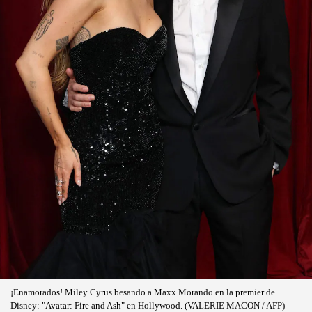
¡Enamorados! Miley Cyrus besando a Maxx Morando en la premier de
Disney: "Avatar: Fire and Ash" en Hollywood. (VALERIE MACON / AFP)