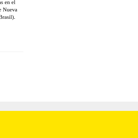
s en el
de Nueva
rasil).