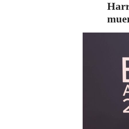
Harr
muer