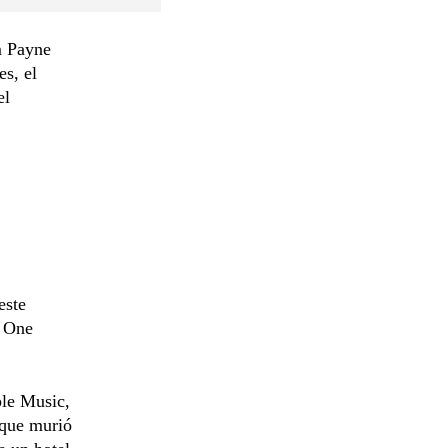
m Payne
es, el
el
este
n One
ple Music,
 que murió