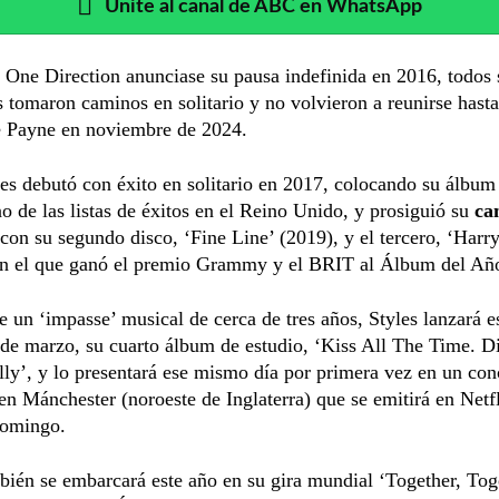
Unite al canal de ABC en WhatsApp
One Direction anunciase su pausa indefinida en 2016, todos 
s tomaron caminos en solitario y no volvieron a reunirse hasta
e Payne en noviembre de 2024.
es debutó con éxito en solitario en 2017, colocando su álbum
 de las listas de éxitos en el Reino Unido, y prosiguió su
ca
con su segundo disco, ‘Fine Line’ (2019), y el tercero, ‘Harr
on el que ganó el premio Grammy y el BRIT al Álbum del Añ
 un ‘impasse’ musical de cerca de tres años, Styles lanzará e
 de marzo, su cuarto álbum de estudio, ‘Kiss All The Time. D
ly’, y lo presentará ese mismo día por primera vez en un con
en Mánchester (noroeste de Inglaterra) que se emitirá en Netfl
omingo.
bién se embarcará este año en su gira mundial ‘Together, Tog