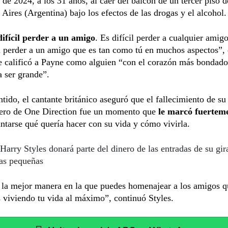
 de 2024, a los 31 años, al caer del balcón de un tercer piso d
Aires (Argentina) bajo los efectos de las drogas y el alcohol.
ifícil perder a un amigo
. Es difícil perder a cualquier amig
l perder a un amigo que es tan como tú en muchos aspectos”, 
ue calificó a Payne como alguien “con el corazón más bondad
a ser grande”.
ntido, el cantante británico aseguró que el fallecimiento de su
ro de One Direction fue un momento que
le marcó fuertem
ntarse qué quería hacer con su vida y cómo vivirla.
Harry Styles donará parte del dinero de las entradas de su gir
las pequeñas
 la mejor manera en la que puedes homenajear a los amigos q
s viviendo tu vida al máximo”, continuó Styles.