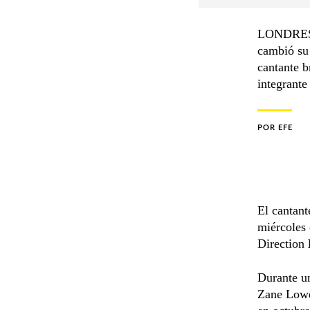
LONDRES. 
cambió su 
cantante b
integrante
POR
EFE
El cantant
miércoles
Direction
Durante un
Zane Lowe,