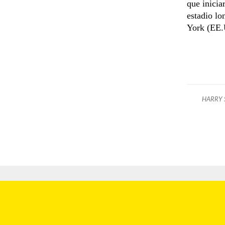
que inicia
estadio l
York (EE.
HARRY 