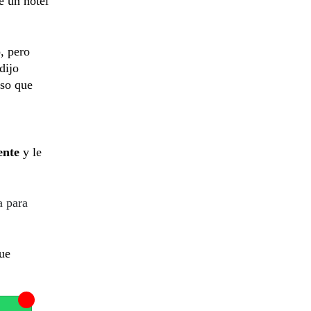
e un hotel
o, pero
dijo
oso que
ente
y le
a para
ue