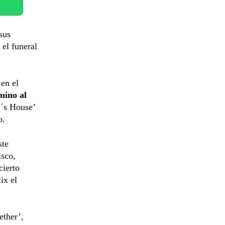
sus
 el funeral
 en el
mino al
y´s House’
o.
ste
isco,
cierto
ix el
ether’,