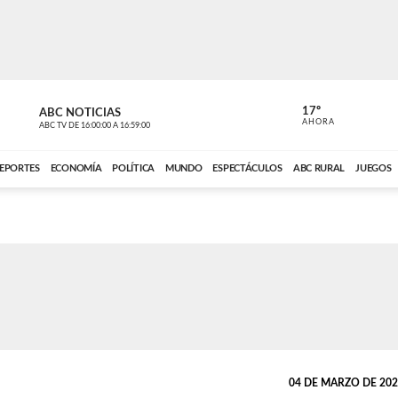
17º
ABC NOTICIAS
ANCHO PER
AHORA
ABC TV
DE
16:00:00
A
16:59:00
ABC CARDINAL 
EPORTES
ECONOMÍA
POLÍTICA
MUNDO
ESPECTÁCULOS
ABC RURAL
JUEGOS
04 DE MARZO DE 2026