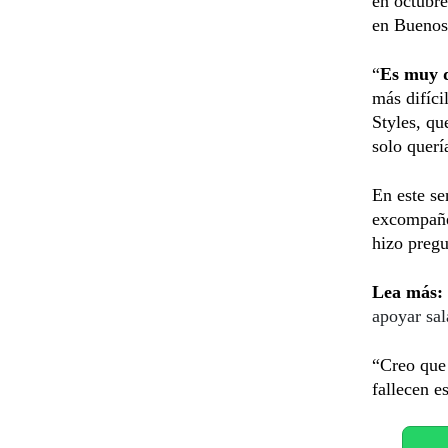
en octubre
en Buenos 
“
Es muy d
más difíci
Styles, q
solo querí
En este se
excompañe
hizo pregu
Lea más:
apoyar sa
“Creo que
fallecen e